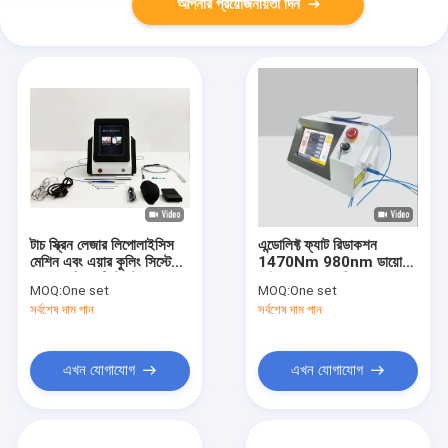
আপনার প্রয়োজনীয়তা দিন
টাচ স্ক্রিন লেজার লিপোলাইসিস
এন্ডোলিফ্ট ফ্যাট রিডাকশন
মেশিন এবং এয়ার কুলিং সিস্টেমের
1470Nm 980nm ডায়োড
সাহায্যে হিপস ট্রিটমেন্ট
ফাইবার লেজার মেশিন
MOQ:
One set
MOQ:
One set
সর্বশেষ দাম পান
সর্বশেষ দাম পান
এখন যোগাযোগ
এখন যোগাযোগ