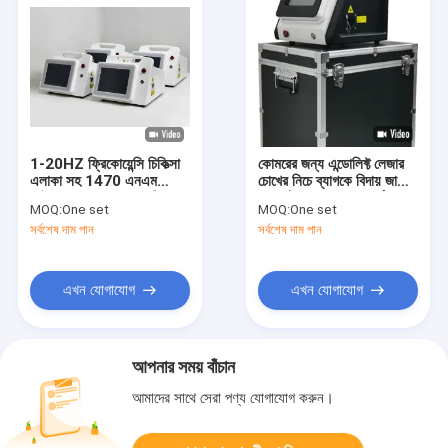
1-20HZ ফ্রিকোয়েন্সি চিকিত্সা
কোমরের জন্য এন্ডোলিফ্ট লেজার
এলাকা সহ 1470 এনএম
চোখের নিচে ব্যাগকে বিদায় জানায়
ফাইবার লেজার ডায়োড মেশিন
এবং যৌবনের ফলাফল অর্জন করে
MOQ:
One set
MOQ:
One set
সর্বশেষ দাম পান
সর্বশেষ দাম পান
এখন যোগাযোগ
এখন যোগাযোগ
আপনার সময় বাঁচান
আমাদের সাথে সেরা পণ্য যোগাযোগ করুন।