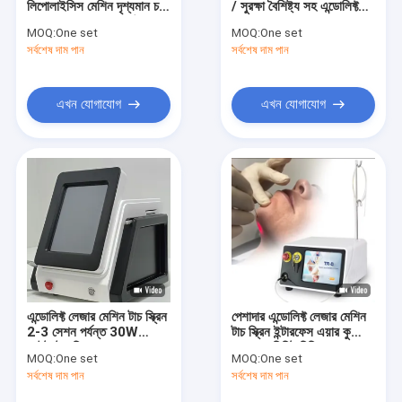
লিপোলাইসিস মেশিন দৃশ্যমান চর্বি
/ সুরক্ষা বৈশিষ্ট্য সহ এন্ডোলিফ্ট
লং ইমপ্লাস লেজার হেয়ার অপসারণ
হ্রাসের জন্য ত্বকের রঙ উন্নত
লেজার
MOQ:
One set
MOQ:
One set
ডাবল চিবুক
সর্বশেষ দাম পান
CO2 ভগ্নাংশ লেজার মেশিন
সর্বশেষ দাম পান
পিকোসেকেন্ড লেজার মেশিন
এখন যোগাযোগ
এখন যোগাযোগ
HIFU মেশিন
পিডিটি মেশিন
মাইক্রোনিডলিং মেশিন
ইএমএস শরীরের ভাস্কর্য মেশিন
রেডিও ফ্রিকোয়েন্সি সরঞ্জাম
এন্ডোলিফ্ট লেজার মেশিন টাচ স্ক্রিন
পেশাদার এন্ডোলিফ্ট লেজার মেশিন
ক্রিওলিপলিসিস মেশিন
2-3 সেশন পর্যন্ত 30W
টাচ স্ক্রিন ইন্টারফেস এয়ার কুলিং
আউটপুট শক্তি
30-60 মিনিট চিকিত্সা সময়
MOQ:
One set
MOQ:
One set
অ্যান্টি রিঙ্কেল মেশিন
সর্বশেষ দাম পান
সর্বশেষ দাম পান