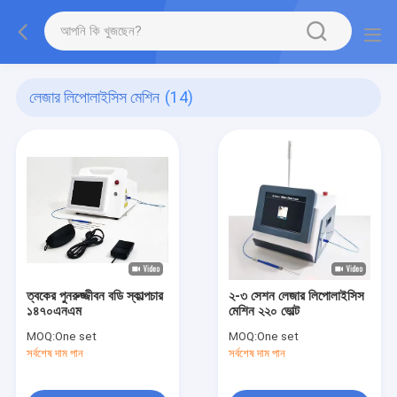
লেজার লিপোলাইসিস মেশিন
(14)
ত্বকের পুনরুজ্জীবন বডি স্কাল্পচার
২-৩ সেশন লেজার লিপোলাইসিস
১৪৭০এনএম
মেশিন ২২০ ভোল্ট
MOQ:
One set
MOQ:
One set
সর্বশেষ দাম পান
সর্বশেষ দাম পান