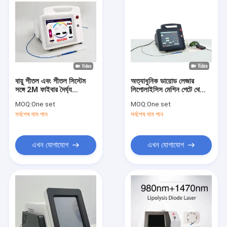
বায়ু শীতল এবং শীতল সিস্টেম
অত্যাধুনিক ডায়োড লেজার
সঙ্গে 2M ফাইবার দৈর্ঘ্য
লিপোলাইসিস মেশিন পেটে থেকে
Endolift লেজার
বাহুতে লক্ষ্যযুক্ত ফ্যাট হ্রাসের
MOQ:
One set
MOQ:
One set
জন্য 30-60 মিনিট চিকিত্সার
সর্বশেষ দাম পান
সর্বশেষ দাম পান
সময়
এখন যোগাযোগ
এখন যোগাযোগ
বাড়ি
পণ্য
আমাদের সম্বন্ধে