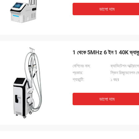
ভালো দাম
1 থেকে 5MHz 6 ইন 1 40K ভ্যাকুয়াম 
মেশিনের নাম:
প্রকার:
স্কিন রিজুভেনেশন ম
গ্যারান্টি:
১ বছর
ভালো দাম