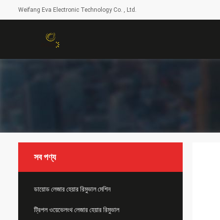
Weifang Eva Electronic Technology Co. , Ltd.
সব পণ্য
ডায়োড লেজার হেয়ার রিমুভাল মেশিন
ট্রিপল ওয়েভেলংথ লেজার হেয়ার রিমুভাল