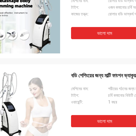
মেশিনের নাম:
রোলার বডি ভাস্কর্য
টাইপ:
ওজন কমানোর চর্বি অ
কাজের তত্ত্ব:
রোলার বডি ভাস্কর্য
ভালো দাম
বডি শেপিংয়ের জন্য মাল্টি ফাংশন ভ্য
মেশিনের নাম:
শরীরের গঠনের জন্য 
টাইপ:
চর্বি কমানোর বিউটি 
ওয়ারেন্টি:
1 বছর
ভালো দাম