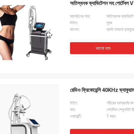
অতিস্বনক ক্যাভিটেশন সহ পোর্টেবল 
ম্যানচিনের নাম:
অতিস্বনক ক্যাভিটেশন
টাইপ:
সুবহ
ফাংশন:
ফ্যাট গলানো ভ্যাকুয়াম
ভালো দাম
রেডিও ফ্রিকোয়েন্সি 40KHz ভ্যাকুয়াম 
টাইপ:
শরীরের ভাস্কর্যের 
নাম:
পোর্টেবল সেলুলাইট র
ওয়ারেন্টি:
1 বছর