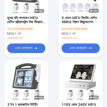
কারখানা পরিদর্শন
গুণমান নিয়ন্ত্রণ
মুখের বলি অপসারণ HIFU
9 হেডস HIFU স্লিমিং মেশিন
মেশিন আল্ট্রাসাউন্ড উচ্চ তীব্রতা
4MHz স্কিন রিজুভেনেশন
আমাদের সাথে যোগাযোগ
ফোকাসড
মূল্য:
US$3000-4000
মূল্য:
US$1500-4000
MOQ:
1 সেট
MOQ:
1 সেট
খবর
সর্বশেষ দাম পান
সর্বশেষ দাম পান
একটি উদ্ধৃতি অনুরোধ করুন
এখন যোগাযোগ
এখন যোগাযোগ
Shop
ডায়োড লেজার হেয়ার রিমুভাল মেশিন
ট্রিপল ওয়েভেলংথ লেজার হেয়ার রিমুভাল
আইপিএল হেয়ার রিমুভাল মেশিন
3 ইন 1 ভ্যাজাইনা টাইটিং
110V থেকে 240V HIFU