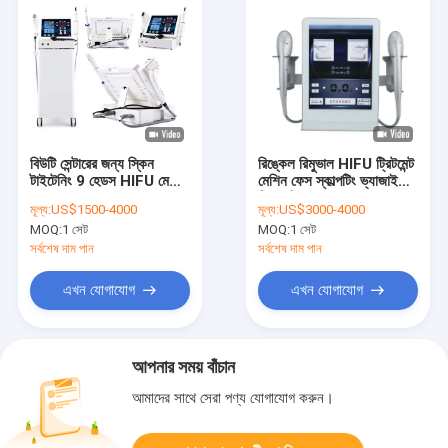
বিউটি সেন্টারের জন্য স্কিন
রিঙ্কেল রিমুভাল HIFU ট্রিটমেন্ট
টাইটেনিং 9 হেডস HIFU মেশিন
মেশিন ফেস স্কাল্পটিং ভ্যাজাইনাল
4MHz
স্কিন রিজুভেনেশন
মূল্য:
US$1500-4000
মূল্য:
US$3000-4000
MOQ:
1 সেট
MOQ:
1 সেট
সর্বশেষ দাম পান
সর্বশেষ দাম পান
এখন যোগাযোগ
এখন যোগাযোগ
আপনার সময় বাঁচান
আমাদের সাথে সেরা পণ্য যোগাযোগ করুন।