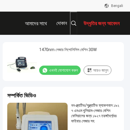
Bengali
দোকান
আমাদের সাথে
উদ্ধৃতির জন্য আবেদন
যোগাযোগ করুন
1470nm লেজার লিপোলিসিস মেশিন 30W
এখনই যোগাযোগ করুন
আরও জানুন
সম্পর্কিত ভিডিও
নন-ব্ল্যাটিভ/সুব্ল্যাটিভ ফ্যাকশনাল ১৯২
৭ এনএম থুলিয়াম-লেজার মেশিন
ফেসিয়ালের জন্য ১৯২৭ তরঙ্গদৈর্ঘ্যের
ফাইবার লেজার সহ