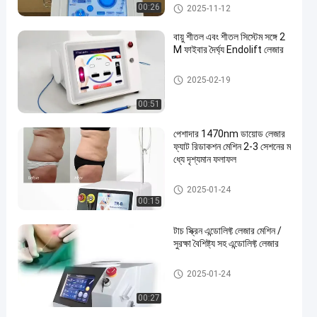
ডায়োড লেজার হেয়ার রিমুভাল মেশিন
00:26
2025-11-12
বায়ু শীতল এবং শীতল সিস্টেম সঙ্গে 2
M ফাইবার দৈর্ঘ্য Endolift লেজার
লেজার লিপোলাইসিস মেশিন
2025-02-19
00:51
পেশাদার 1470nm ডায়োড লেজার
ফ্যাট রিডাকশন মেশিন 2-3 সেশনের ম
ধ্যে দৃশ্যমান ফলাফল
লেজার লিপোলাইসিস মেশিন
2025-01-24
00:15
টাচ স্ক্রিন এন্ডোলিফ্ট লেজার মেশিন /
সুরক্ষা বৈশিষ্ট্য সহ এন্ডোলিফ্ট লেজার
লেজার লিপোলাইসিস মেশিন
2025-01-24
00:27