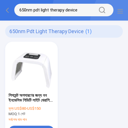
650nm Pdt Light Therapy Device
(1)
পিগমেন্ট অপসারণের জন্য নন
ইনভেসিভ পিডিটি লাইট থেরাপি
ডিভাইস 625nm 650nm
মূল্য:
US$80-US$150
MOQ:
1 সেট
সর্বশেষ দাম পান