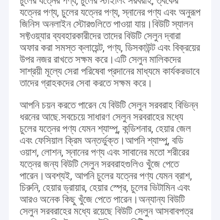
চুলের যত্নের পণ্য, চুলের স্টাইলিং সরবরাহ, ত্বকের
যত্নের পণ্য, চুলের যত্নের পণ্য, স্নানের পণ্য এবং অনুরূপ
জিনিস অনলাইন স্টোরগুলিতে পাওয়া যায়।বিউটি স্যালন
সফ্টওয়্যার ব্যবহারকারীদের তাদের বিউটি সেলুন দ্বারা
অফার করা সমস্ত ক্লায়েন্ট, পণ্য, ডিসকাউন্ট এবং বিক্রয়ের
উপর নজর রাখতে সক্ষম করে।এটি সেলুন মালিকদের
সাশ্রয়ী মূল্যে সেরা পরিষেবা প্রদানের মাধ্যমে কার্যকরভাবে
তাদের গ্রাহকদের সেবা করতে সক্ষম করে।
আপনি চয়ন করতে পারেন যে বিউটি সেলুন সরবরাহ বিভিন্ন
ধরনের আছে.সবচেয়ে সাধারণ সেলুন সরবরাহের মধ্যে
চুলের যত্নের পণ্য যেমন শ্যাম্পু, কন্ডিশনার, হেয়ার জেল
এবং ফেসিয়াল ক্রিম অন্তর্ভুক্ত।আপনি শ্যাম্পু, বডি
ওয়াশ, লোশন, স্নানের পণ্য এবং সাবানের মতো শরীরের
যত্নের জন্য বিউটি সেলুন সরবরাহগুলিও খুঁজে পেতে
বাড়ি
পারেন।অবশ্যই, আপনি চুলের যত্নের পণ্য যেমন ব্রাশ,
ওয়েফাং ইভা ইলেকট্রনিক টেকনোলজি কো। , লিমিটেড চীনের শানডং প্রদেশের সুন্দর শহর
ওয়েফ্যাংয়ে অবস্থিত।
পণ্য
চিরুনি, হেয়ার ড্রায়ার, হেয়ার স্প্রে, চুলের ভিটামিন এবং
আরও অনেক কিছু খুঁজে পেতে পারেন।অন্যান্য বিউটি
এটি একটি হাই-টেক এন্টারপ্রাইজ যা
গবেষণা ও উন্নয়ন, উৎপাদন ও বিক্রয়
সৌন্দর্য সরঞ্জাম।
আমাদের সম্বন্ধে
সেলুন সরবরাহের মধ্যে রয়েছে বিউটি সেলুন আসবাবপত্র