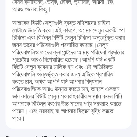
আপনার ক্যারিয়ারকে সফল করুন।
যেমন ক্যাবিনেট, ডেস্ক, টেবিল, ভ্যানিটি, আয়না এবং
তোমার জীবনকে আরও ভাল করে তোল।
কারখানা পরিদর্শন
আরও অনেক কিছু।
তোমাকে আরো উজ্জ্বল করে তুলবে।
গুণমান নিয়ন্ত্রণ
আজকের বিউটি সেলুনগুলি ব্যস্ত মহিলাদের চাহিদা
আমাদের মিশন
মেটাতে উন্নতি করে।এই কারণে, অনেক সেলুন একটি স্পা
আমাদের সাথে যোগাযোগ
আমরা প্রদান করিঃ
চিকিত্সা এবং বিভিন্ন বিউটি সেলুন চিকিত্সা অন্তর্ভুক্ত করার
কারখানা& প্রযোজক& ডিজাইনার
:হার্ডওয়্যার ডিজাইন, প্রোগ্রাম ডিজাইন এবং বিজ্ঞাপন
জন্য তাদের পরিষেবাগুলি প্রসারিত করেছে।সেলুন
ডিজাইন;
খবর
সুনির্দিষ্ট কাস্টমাইজড সেবা;
পরিষেবাগুলিও তাদের ক্লায়েন্টদের অনন্য পরিষেবা প্রদানের
ছোট পরিমাণে কাস্টমাইজেশন সেবা;
প্রচেষ্টায় আরও বিশেষায়িত হয়েছে।আপনি যদি একটি
একটি উদ্ধৃতি অনুরোধ করুন
স্মার্ট ক্লাউড আপগ্রেড
বিউটি সেলুন ব্যবসার মালিক হন এবং এই অতিরিক্ত
Shop
পরিষেবাগুলি অন্তর্ভুক্ত করার জন্য এটিকে প্রসারিত
বর্তমানে, কোম্পানির পণ্যগুলি মূলত ডায়োড লেজার হেয়ার অপসারণ মেশিন, আইপিএল ওপিটি
এসএইচআর মেশিন, সিও 2 ভগ্নাংশ লেজার মেশিন, থার্মেজ, হাইড্রাফিশিয়াল মেশিন, ভ্যাকুয়াম
করতে চান, অথবা আপনি যদি আপনার বিদ্যমান
রোলার এলপিজি ইত্যাদিকে কভার করে।
পরিষেবাগুলিকে আরও উন্নত করতে চান, তাহলে একজন
ভাল-মানের বিউটি সেলুন সরবরাহকারীর সন্ধান করুন যিনি
পণ্যগুলি মার্কিন যুক্তরাষ্ট্র, ইউরোপ, জাপান এবং দক্ষিণ-পূর্ব এশিয়ায় রপ্তানি করা হয়।
ডায়োড লেজার হেয়ার রিমুভাল মেশিন
আপনাকে বিভিন্ন ধরণের উচ্চ মানের পণ্য সরবরাহ করতে
কোম্পানির শক্তিশালী প্রযুক্তিগত শক্তি এবং নিখুঁত বিক্রয়োত্তর ব্যবস্থার উপর নির্ভর করে,
পারেন। এবং সরবরাহ যা আপনার বিক্রয় বৃদ্ধি করতে
পণ্যের গুণমান এবং বিক্রয়োত্তর পরিষেবা গ্রাহকদের দ্বারা অত্যন্ত পর্যালোচনা করা হয়েছে।
ট্রিপল ওয়েভেলংথ লেজার হেয়ার রিমুভাল
পারে।
আইপিএল হেয়ার রিমুভাল মেশিন