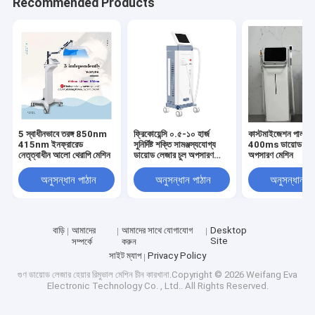
Recommended Products
লং ইমপ্লাস লেজার হেয়ার অপসারণ
CO2 ভগ্নাংশ লেজার মেশিন
পিকোসেকেন্ড লেজার মেশিন
HIFU মেশিন
পিডিটি মেশিন
5 স্বাধীনভাবে তরঙ্গ 850nm
ফ্রিকোয়েন্সি ০.৫-১০ হার্জ
কাস্টমাইজেশন পালস রে
415nm ইনফ্রারেড
সুনির্দিষ্ট শক্তি সামঞ্জস্যযোগ্য
400ms ডায়োড লেজা
নেতৃত্বাধীন আলো থেরাপি মেশিন
ডায়োড লেজার চুল অপসারণ
অপসারণ মেশিন
মাইক্রোনিডলিং মেশিন
মেশিন
অনুসন্ধান পাঠান
অনুসন্ধান পাঠান
অনুসন্ধান পা
ইএমএস শরীরের ভাস্কর্য মেশিন
রেডিও ফ্রিকোয়েন্সি সরঞ্জাম
বাড়ি
আমাদের
আমাদের সাথে যোগাযোগ
Desktop
Site
সম্পর্কে
করুন
সাইট ম্যাপ
Privacy Policy
ক্রিওলিপলিসিস মেশিন
গুণ
ডায়োড লেজার হেয়ার রিমুভাল মেশিন
চীন কারখানা.Copyright © 2026 Weifang Eva
Electronic Technology Co. , Ltd.. All Rights Reserved.
অ্যান্টি রিঙ্কেল মেশিন