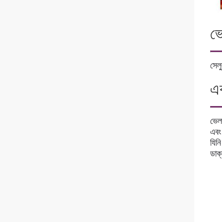
ভে
সেলু
এক
ভেলা
এবং
যিনি
ডাক্