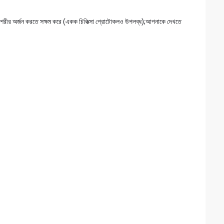
 শরীর অর্জন করতে সক্ষম করে (একক চিকিত্সা প্রোটোকলও উপলব্ধ);আপনাকে দেখতে