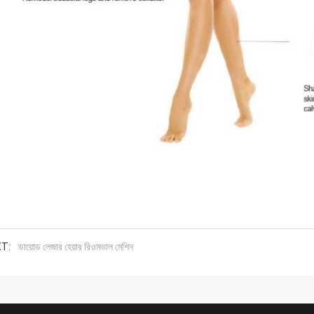
T:
ডায়োড লেজার হেয়ার রিওমভাল মেশিন