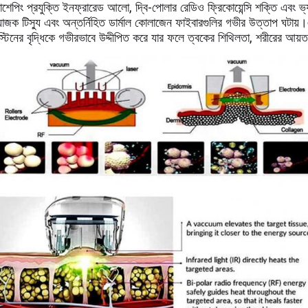
াশেপিং প্রযুক্তি ইনফ্রারেড আলো, দ্বি-পোলার রেডিও ফ্রিকোয়েন্সি শক্তি এবং ভ্
োজক টিস্যু এবং অন্তর্নিহিত ডার্মাল কোলাজেন ফাইবারগুলির গভীর উত্তাপ ঘটা
স্টিনের বৃদ্ধিকে গভীরভাবে উদ্দীপিত করে যার ফলে ত্বকের শিথিলতা, শরীরের আয়