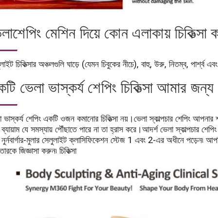
লাশেপিং মেশিন দিয়ে কোন এলাকায় চিকিত্সা 
লাইট চিকিত্সার অঞ্চলগুলি ঘাড়ে (যেমন চিবুকের নীচে), বাহু, উরু, নিতম্ব, পার্শ্ব 
টি ভেলা ভাস্কর্য শেপিং চিকিত্সা আমার জন্
 ভাস্কর্য শেপিং একটি ওজন কমানোর চিকিত্সা নয়।ভেলা স্কাল্পচার শেপিং আপনার শ
 ব্যায়াম যে সমস্যায় পৌঁছাতে পারে না তা হ্রাস করে।আদর্শ ভেলা স্কাল্পচা
 নুর্নবার্গার-মুলার সেলুলাইট ক্লাসিফিকেশন স্টেজ 1 এবং 2-এর অধীনে পড়েন৷ আপনি
তারকে জিজ্ঞাসা করুন৷ চিকিত্সা