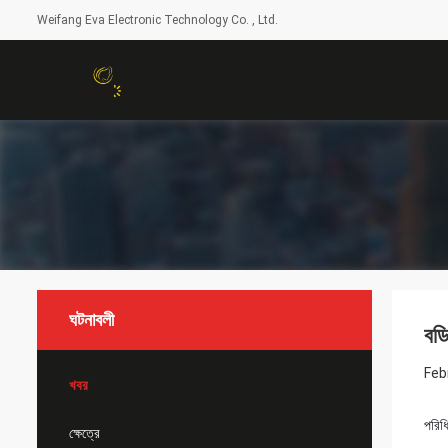
Weifang Eva Electronic Technology Co. , Ltd.
ঘটনাবলী
বডি
Feb
খবর
পরিধ
ক্ষেত্রে