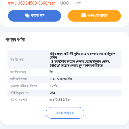
মূল্য：USD$4500-5600/set
MOQ：1 সেট
ভালো দাম
এখন যোগাযোগ
পণ্যের বর্ণনা
বাড়ির জন্য আইসিই কুলিং ডায়োড লেজার হেয়ার রিমুভাল
মেশিন
লক্ষণীয় করা
,
,
3 তরঙ্গদৈর্ঘ্য ডায়োড লেজার হেয়ার রিমুভাল মেশিন
500W ডায়োড লেজার চুল অপসারণ বাড়িতে
উৎপত্তি স্থল
চীন
ডেলিভারি সময়
10-15 কাজের দিন
ন্যূনতম চাহিদার পরিমাণ
1 সেট
পরিচিতিমুলক নাম
WALI
পরিশোধের শর্ত
ওয়েস্টার্ন ইউনিয়ন
আরো দেখুন