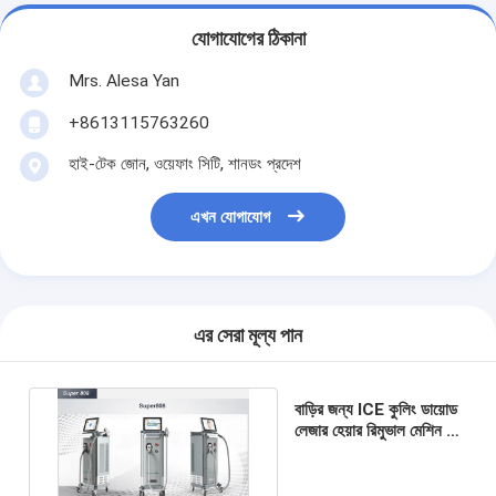
যোগাযোগের ঠিকানা
Mrs. Alesa Yan
+8613115763260
হাই-টেক জোন, ওয়েফাং সিটি, শানডং প্রদেশ
এখন যোগাযোগ
এর সেরা মূল্য পান
বাড়ির জন্য ICE কুলিং ডায়োড
লেজার হেয়ার রিমুভাল মেশিন 3
তরঙ্গদৈর্ঘ্য 500W