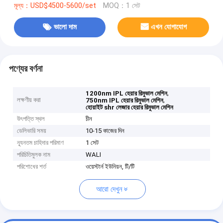
মূল্য：USD$4500-5600/set
MOQ：1 সেট
ভালো দাম
এখন যোগাযোগ
পণ্যের বর্ণনা
,
1200nm IPL হেয়ার রিমুভাল মেশিন
লক্ষণীয় করা
,
750nm IPL হেয়ার রিমুভাল মেশিন
হোয়াইট shr লেজার হেয়ার রিমুভাল মেশিন
উৎপত্তি স্থল
চীন
ডেলিভারি সময়
10-15 কাজের দিন
ন্যূনতম চাহিদার পরিমাণ
1 সেট
পরিচিতিমুলক নাম
WALI
পরিশোধের শর্ত
ওয়েস্টার্ন ইউনিয়ন, টি/টি
আরো দেখুন