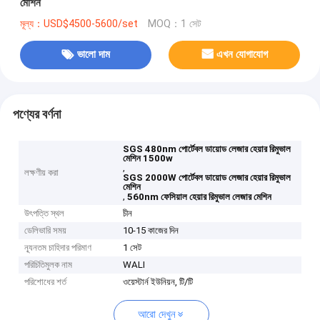
মেশিন
মূল্য：USD$4500-5600/set
MOQ：1 সেট
ভালো দাম
এখন যোগাযোগ
পণ্যের বর্ণনা
SGS 480nm পোর্টেবল ডায়োড লেজার হেয়ার রিমুভাল
মেশিন 1500w
,
লক্ষণীয় করা
SGS 2000W পোর্টেবল ডায়োড লেজার হেয়ার রিমুভাল
মেশিন
,
560nm ফেসিয়াল হেয়ার রিমুভাল লেজার মেশিন
উৎপত্তি স্থল
চীন
ডেলিভারি সময়
10-15 কাজের দিন
ন্যূনতম চাহিদার পরিমাণ
1 সেট
পরিচিতিমুলক নাম
WALI
পরিশোধের শর্ত
ওয়েস্টার্ন ইউনিয়ন, টি/টি
আরো দেখুন