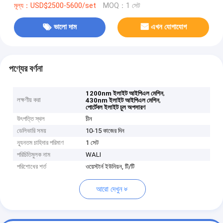
মূল্য：USD$2500-5600/set
MOQ：1 সেট
ভালো দাম
এখন যোগাযোগ
পণ্যের বর্ণনা
,
1200nm ইলাইট আইপিএল মেশিন
লক্ষণীয় করা
,
430nm ইলাইট আইপিএল মেশিন
পোর্টেবল ইলাইট চুল অপসারণ
উৎপত্তি স্থল
চীন
ডেলিভারি সময়
10-15 কাজের দিন
ন্যূনতম চাহিদার পরিমাণ
1 সেট
পরিচিতিমুলক নাম
WALI
পরিশোধের শর্ত
ওয়েস্টার্ন ইউনিয়ন, টি/টি
আরো দেখুন