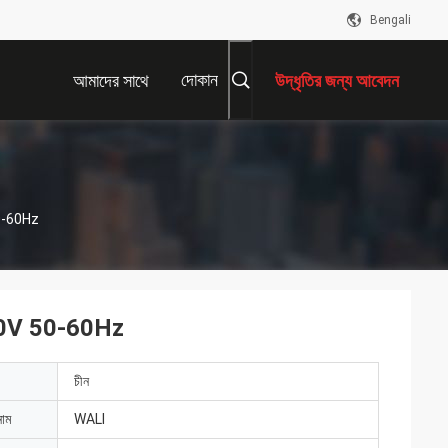
Bengali
দোকান
আমাদের সাথে
উদ্ধৃতির জন্য আবেদন
যোগাযোগ করুন
50-60Hz
 260V 50-60Hz
চীন
নাম
WALI