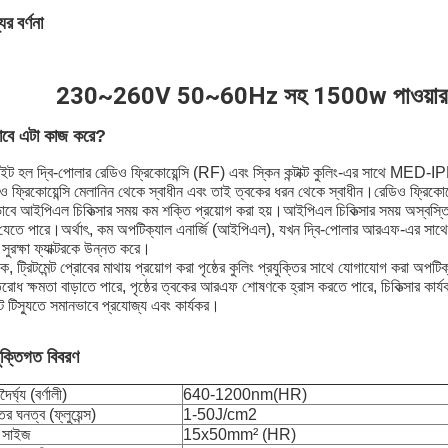
ের বর্ণনা
230~260V 50~60Hz সহ 1500w পাওয়ারলেটেস
াবে এটা কাজ করে?
ইট হল দ্বি-পোলার রেডিও ফ্রিকোয়েন্সি (RF) এবং স্কিন কন্টাক্ট কুলিং-এর সাথে MED-IPL 
ও ফ্রিকোয়েন্সি মেলানিন থেকে স্বাধীন এবং তাই ত্বকের ধরন থেকে স্বাধীন।রেডিও ফ্রিকোয়েন
বে আইপিএল চিকিত্সার সময় কম শক্তি প্রয়োগ করা হয়।আইপিএল চিকিত্সার সময় অস্বস
যেতে পারে।অর্থাৎ, কম অপটিক্যাল এনার্জি (আইপিএল), যখন দ্বি-পোলার আরএফ-এর সাথে সি
 সুরক্ষা ফ্যাক্টরকে উন্নত করে।
ে, ট্রিটমেন্ট প্রোবের মাথায় প্রয়োগ করা পৃষ্ঠের কুলিং প্রযুক্তির সাথে যোগাযোগ করা অপটি
িরোধ ক্ষমতা বাড়াতে পারে, পৃষ্ঠের ত্বকের আরএফ শোষণকে হ্রাস করতে পারে, চিকিত্সার কার্
গেট টিস্যুতে সমানভাবে প্রযোজ্য এবং কার্যকর।
যুক্তিগত বিবরণ
দৈর্ঘ্য (বর্ণালী)
640-1200nm(HR)
ির ঘনত্ব (ফ্লুয়েন্স)
1-50J/cm2
ট সাইজ
15x50mm² (HR)