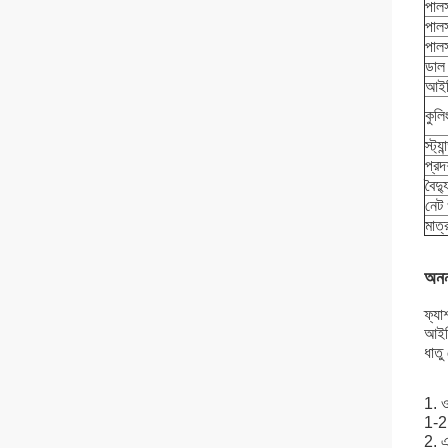
পালস
পাল
পালস
ডাল
আইপ
কুলি
স্ট্য
প্রদর
বৈদ্
নেট
মাত
অনন্
ফ্যা
আইপি
ধাতু
1. ওয
1-2 
2. এ