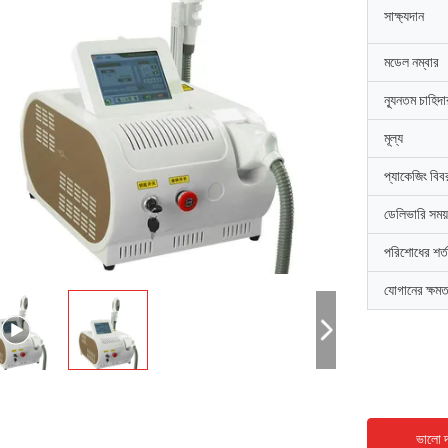
সাক্ষ্যদান
মডেল নম্বার
ন্যূনতম চাহিদ
মূল্য
প্যাকেজিং বিব
ডেলিভারি সময়
পরিশোধের শর্ত
যোগানের ক্ষমত
ভালো দ