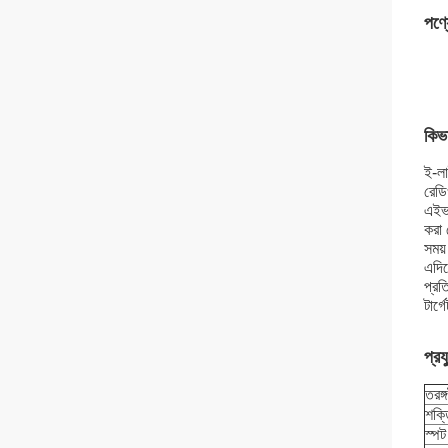
পণ্য
কিভ
ই-লা
রেডি
এইভা
করা 
সময়
এদিক
প্রত
টার্
প্র
তরঙ্গ
শক্ত
স্প