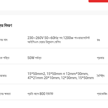
যের বিবরণ
230~260V 50~60Hz সহ 1200w পাওয়ারলেটেস্ট
নের নাম
রঙ
আইপিএল হেয়ার রিমুভাল মেশিন
ফ শক্তি
50W পর্যন্ত
প্রকার
15*50mm2, 15*50mm বা 12mm*30mm,
 আকার
বৈশিষ্ট্য
47*21mm 20*10mm, 12*30mm, 15*50mm
নের ক্ষমতা
প্রতি মাসে 800 ইউনিট
প্যাকেজিং