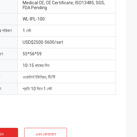
Medical CE, CE Certificate, ISO13485, SGS,
FDA Pending
WL-IPL-100
ার পরিমাণ
1 সেট
USD$2500-5600/set
রণ
55*56*59
10-15 কাজের দিন
ওয়েস্টার্ন ইউনিয়ন, টি/টি
া
প্রতি 10 দিনে 1 সেট
াম
এখন যোগাযোগ