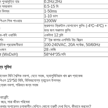
 পুনরাবৃত্তি হার
0.2Hz;2Hz
স সময়কাল
0.5-15 মি
 বিলম্ব
1-50ms
1-10 ডাল
িএল পিক পাওয়ার
1200W
ক্রমাগত ক্রিস্টাল যোগাযোগ কুলিং (-4℃~4℃) + এ
ং
বন্ধ জল সঞ্চালন কুলিং
ান্ড-বাই ওয়ার্কিং
একটানা 12 ঘন্টা
্শন
7" ট্রু কালার এলসিডি টাচ স্ক্রিন
যুতিক প্রয়োজনীয়তা
100-240VAC, 20A সর্বোচ্চ, 50/60Hz
 ওজন
28 কেজি
্রা (WxDxH)
58*44*35সেমি
য সুবিধা
শনেবল মিনি শৈল্পিক নকশা, যেতে সহজ, অ্যালুমিনিয়াম খাদ বক্স প্যাকেজ
এল 15*50 মিমি, বিনিময়যোগ্য হ্যান্ডেল উপলব্ধ
 ফ্রেম নকশা, পরিবহন জন্য সহজ
়ারেন্টি:
বছর, সারা জীবন পরিষেবা
কবার অপারেশন চলাকালীন মেশিনে কোনো ত্রুটি দেখা দিলে, কীভাবে করবেন?