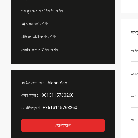
ভ্যাকুয়াম রোলার স্লিমিং মেশিন
অক্সিজেন জেট মেশিন
পণ্
মাইক্রোডার্মাব্রেশন মেশিন
লেজার লিপোলাইসিস মেশিন
মেশি
আরএ
ব্যক্তি যোগাযোগ :
Alesa Yan
ফোন নম্বর :
+8613115763260
স্পট
হোয়াটসঅ্যাপ :
+8613115763260
যোগা
যোগাযোগ