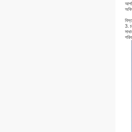
আপনি
অবিল
বিস্
3. চ
সাধা
পরিব