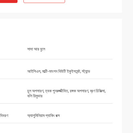
সাদা আর বুলে
আইপিএল, মাল্টি-ফাংশন বিউটি ইকুইপমেন্ট, স্ট্যান্ড
চুল অপসারণ, ত্বক পুনরুজ্জীবিত, রঙ্গক অপসারণ, ব্রণ চিকিত্সা,
বলি রিমুভার
 বিবরণ
অ্যালুমিনিয়াম প্যাকিং বক্স