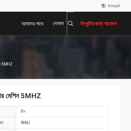
Bengali
দোকান
আমাদের সাথে
উদ্ধৃতির জন্য আবেদন
যোগাযোগ করুন
েশিন 5MHZ
লেজার মেশিন 5MHZ
চীন
নাম
WALI