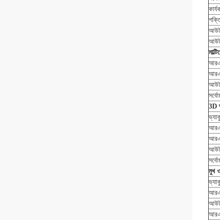
কার্
শক্ত
আউট
আউট
মাল্
আরএফ
আরএফ
আউট
সর্ব
3D ভ
ভ্যাক
আরএফ
আরএফ
আউট
সর্ব
মুখ 
ভ্যাক
আরএফ
আউট
আরএফ