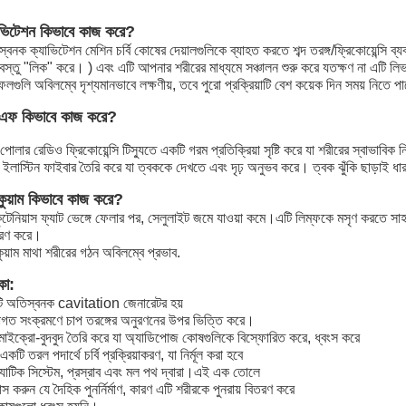
াভিটেশন কিভাবে কাজ করে?
্বনক ক্যাভিটেশন মেশিন চর্বি কোষের দেয়ালগুলিকে ব্যাহত করতে শব্দ তরঙ্গ/ফ্রিকোয়েন্সি 
়বস্তু "লিক" করে। ) এবং এটি আপনার শরীরের মাধ্যমে সঞ্চালন শুরু করে যতক্ষণ না এটি লিভার দ্
লগুলি অবিলম্বে দৃশ্যমানভাবে লক্ষণীয়, তবে পুরো প্রক্রিয়াটি বেশ কয়েক দিন সময় ন
ফ কিভাবে কাজ করে?
টি-পোলার রেডিও ফ্রিকোয়েন্সি টিস্যুতে একটি গরম প্রতিক্রিয়া সৃষ্টি করে যা শরীরের স্বাভাব
 ইলাস্টিন ফাইবার তৈরি করে যা ত্বককে দেখতে এবং দৃঢ় অনুভব করে। ত্বক ঝুঁকি ছাড়াই 
াকুয়াম কিভাবে কাজ করে?
ুটেনিয়াস ফ্যাট ভেঙ্গে ফেলার পর, সেলুলাইট জমে যাওয়া কমে।এটি লিম্ফকে মসৃণ করতে সাহায
সরণ করে।
কুয়াম মাথা শরীরের গঠন অবিলম্বে প্রভাব.
কা:
ি অতিস্বনক cavitation জেনারেটর হয়
াগত সংক্রমণে চাপ তরঙ্গের অনুরণনের উপর ভিত্তি করে।
মাইক্রো-বুদবুদ তৈরি করে যা অ্যাডিপোজ কোষগুলিকে বিস্ফোরিত করে, ধ্বংস করে
একটি তরল পদার্থে চর্বি প্রক্রিয়াকরণ, যা নির্মূল করা হবে
ফ্যাটিক সিস্টেম, প্রস্রাব এবং মল পথ দ্বারা।এই এক তোলে
বাস করুন যে দৈহিক পুনর্নির্মাণ, কারণ এটি শরীরকে পুনরায় বিতরণ করে