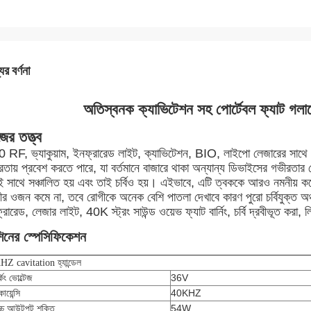
ের বর্ণনা
অতিস্বনক ক্যাভিটেশন সহ পোর্টেবল ফ্যাট গলান
ের তত্ত্ব
 RF, ভ্যাকুয়াম, ইনফ্রারেড লাইট, ক্যাভিটেশন, BIO, লাইপো লেজারের সাথে এক
রতায় প্রবেশ করতে পারে, যা বর্তমানে বাজারে থাকা অন্যান্য ডিভাইসের গভীরতার চ
 সাথে সঞ্চালিত হয় এবং তাই চর্বিও হয়। এইভাবে, এটি ত্বককে আরও নমনীয় ক
ীর ওজন কমে না, তবে রোগীকে অনেক বেশি পাতলা দেখাবে কারণ পুরো চর্বিযুক্ত অঞ্চ
রারেড, লেজার লাইট, 40K স্ট্রং সাউন্ড ওয়েভ ফ্যাট বার্নিং, চর্বি দ্রবীভূত করা, ল
িনের স্পেসিফিকেশন
Z cavitation হ্যান্ডেল
্কিং ভোল্টেজ
36V
োয়েন্সি
40KHZ
োচ্চ আউটপুট শক্তি
54W