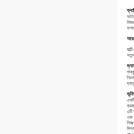
ক্য
অতিস
বিষয
ফলাফ
আরএ
মাল্
নতুন
ভ্য
সাবক
নিঃ
ভ্যা
ভূমি
একট
ক্রম
এটি 
এবং 
লিম্
বিশ্