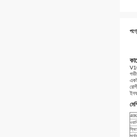
পণ্য
কাজ
V10
গভী
একই
রোগ
ইনফ্
মেশ
40KH
ওয়ার
ফ্রিক
সর্ব