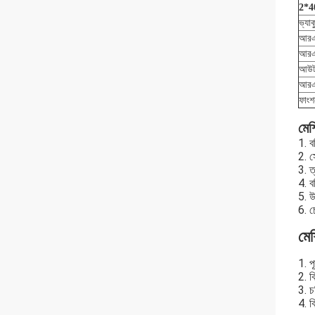
2*40
ভ্যাক
আরএফ
আরএফ
আউট
আরএফ
ফাংশ
মেশ
1. ব
2. স
3. ত
4. 
5. উ
6. চ
মেশ
1. প
2. ব
3. চ
4. ব