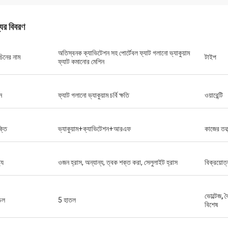
যের বিবরণ
অতিস্বনক ক্যাভিটেশন সহ পোর্টেবল ফ্যাট গলানো ভ্যাকুয়াম
চিনের নাম
টাইপ
ফ্যাট কমানোর মেশিন
ন
ফ্যাট গলানো ভ্যাকুয়াম চর্বি ক্ষতি
ওয়ারেন্টি
ক্তি
ভ্যাকুয়াম+ক্যাভিটেশন+আরএফ
কাজের তত্ত
ট্য
ওজন হ্রাস, অন্যান্য, ত্বক শক্ত করা, সেলুলাইট হ্রাস
বিক্রয়োত
ভোল্টেজ, 
ডেল
5 হাতল
বিশেষ