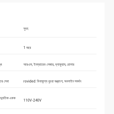
সুবহ
1 বছর
্ব
আরএফ, ইনফ্রারেড লেজার, ভ্যাকুয়াম, রোলার
্তর সেবা
rovided: বিনামূল্যে খুচরা যন্ত্রাংশ, অনলাইন সমর্থন
বৈদ্যুতিক একক
110V-240V