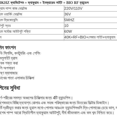
KHZ ক্যাভিটেশন + ভ্যাকুয়াম + ইনফ্রারেড লাইট + BIO RF হ্যান্ডেল
ুয়াম পাম্প কাজ ভোল্টেজ
220V/110V
 ওয়ার্কিং ভোল্টেজ
36V
 ফ্রিকোয়েন্সি
5MHZ
পুট স্তর
10
 সর্বোচ্চ আউটপুট শক্তি
60W
ন
40K+RF+BIO+লেজার লাইট+ভ্যাকুয়াম
িন ফাংশন
ডি স্লিমিং, কনট্যুরিং এবং শেপিং
েলুলাইট হ্রাস
্বক শক্ত করা
বলি অপসারণ
ষ্ণ ম্যাসাজার
োখের পাতা এলাকার চিকিত্সা
িনের সুবিধা
ূর্ণ-শরীরের সমস্ত অঞ্চলের চিকিত্সার জন্য 4টি হ্যান্ডপিস।
িশেষভাবে বিচ্ছিন্নযোগ্য রোলার এবং সহজ পরিষ্কারের জন্য ভিতরের ফিল্টার ডিজাইন।
র্বি দ্রবীভূত করার জন্য ডুয়াল মনো-পোলার আরএফ হ্যান্ডপিসগুলি দ্বি-পোলারের চেয়ে ভাল,
িশেষ পাম্প আরো স্থিতিশীল ভ্যাকুয়াম আউটপুট, দীর্ঘ জীবনকাল এবং কম শব্দ নিশ্চিত করে।