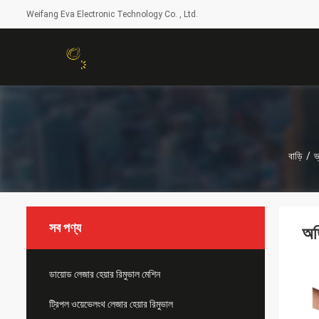
Weifang Eva Electronic Technology Co. , Ltd.
বাড়ি
/
ভ
সব পণ্য
অত
ডায়োড লেজার হেয়ার রিমুভাল মেশিন
ট্রিপল ওয়েভেলংথ লেজার হেয়ার রিমুভাল