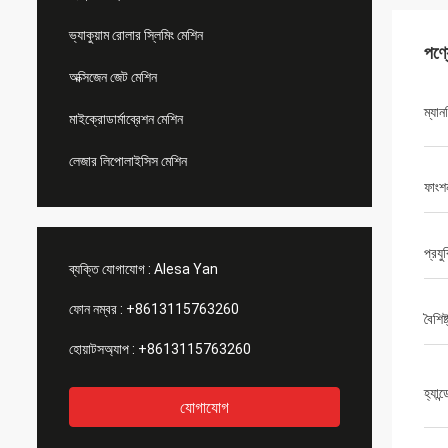
ভ্যাকুয়াম রোলার স্লিমিং মেশিন
পণ্
অক্সিজেন জেট মেশিন
ম্যান
মাইক্রোডার্মাব্রেশন মেশিন
লেজার লিপোলাইসিস মেশিন
ফাংশ
প্রযু
ব্যক্তি যোগাযোগ :
Alesa Yan
ফোন নম্বর :
+8613115763260
বৈশিষ্
হোয়াটসঅ্যাপ :
+8613115763260
হ্যান্
যোগাযোগ