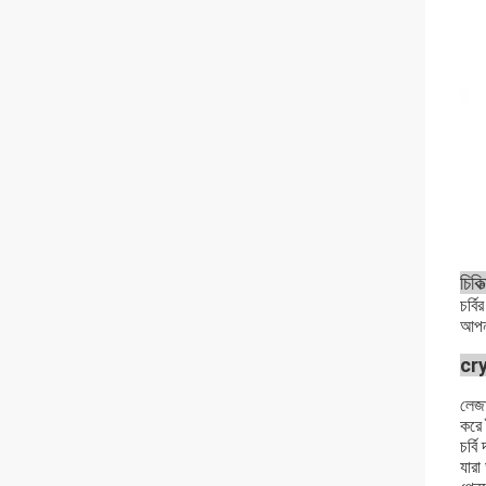
চিকি
চর্ব
আপনা
cry
লেজা
করে 
চর্ব
যারা