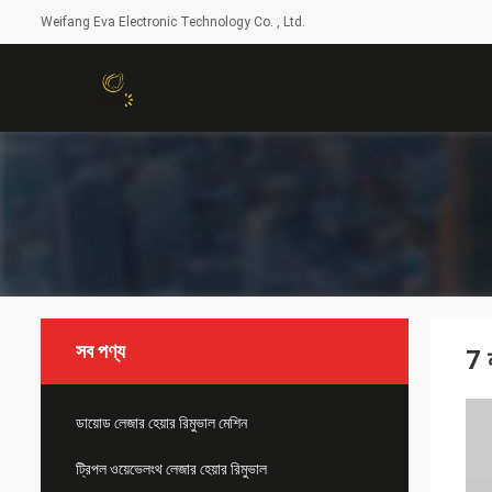
Weifang Eva Electronic Technology Co. , Ltd.
সব পণ্য
7 
ডায়োড লেজার হেয়ার রিমুভাল মেশিন
ট্রিপল ওয়েভেলংথ লেজার হেয়ার রিমুভাল