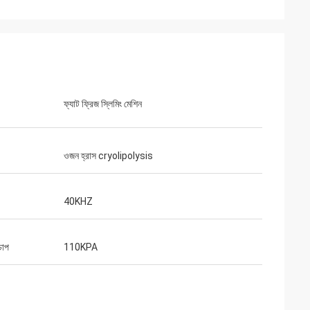
ফ্যাট ফ্রিজ স্লিমিং মেশিন
ওজন হ্রাস cryolipolysis
40KHZ
 চাপ
110KPA