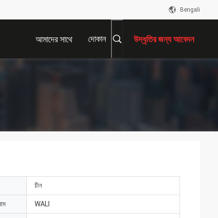
Bengali
দোকান
আমাদের সাথে
উদ্ধৃতির জন্য আবেদন
যোগাযোগ করুন
চীন
নাম
WALI