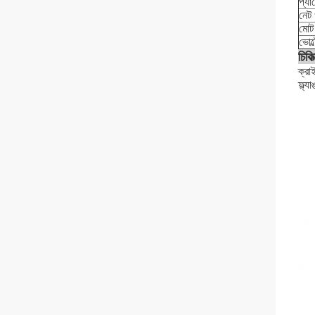
প্য
নেট
মোট
ভোল্
চিকি
ক্রা
ফ্ল্