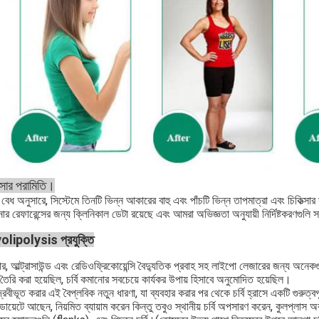
ত্সার পরামিতি।
ির বেধ অনুসারে, সিস্টেমে তিনটি ভিন্ন আকারের বাহু এবং পাঁচটি ভিন্ন তাপমাত্রা এবং চিকিত্স
র রেফারেন্সের জন্য ক্লিনিকাল ডেটা রয়েছে এবং আমরা অভিজ্ঞতা অনুযায়ী নির্দিষ্টকরণগুলি 
olipolysis প্রযুক্তি
র, আল্ট্রাসাউন্ড এবং রেডিওফ্রিকোয়েন্সি বৈদ্যুতিক প্রবাহ সহ লাইপো লেজারের জন্য অনেকগু
তৈরি করা হয়েছিল, চর্বি কমানোর সবচেয়ে কার্যকর উপায় হিসাবে অনুমোদিত হয়েছিল।
ি দ্রবীভূত করার এই বৈপ্লবিক নতুন ধারণা, যা ব্যবহার করার পর থেকে চর্বি হ্রাসে একটি গুরুত্
 ডায়েটে আছেন, নিয়মিত ব্যায়াম করেন কিন্তু তবুও স্থানীয় চর্বি অপসারণ করেন, কুলপ্লাস