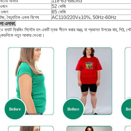
াকেটের আকার
118*63*68cm3
 ওজন
52 কেজি
 ওজন
65 কেজি
টেজ, বৈদ্যুতিক একক বিশেষ
AC110/220V±10%, 50Hz-60Hz
ত্সা এলাকা.
ইও ফ্যাট ফ্রিজিং সিস্টেম হল একটি ত্বক শীতল করার যন্ত্র, যা প্রধানত উপরের বাহু, পিঠ, পে
যাঙ্কগুলিকে নতুন আকার দেওয়া।