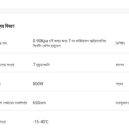
যের বিবরণ
0-90Kpa চর্বি জমার জন্য 7 নন সার্জিক্যাল আল্ট্রাসোনিক
র নাম
বৈশিষ্ট্য
স্লিটিং মেশিন হ্যান্ডেল
্ডেলের সংখ্যা
7 হ্যান্ডলগুলি
ফাংশন
া
800W
গহ্বর
 লেজারের তরঙ্গদৈর্ঘ্য
650nm
ভ্যাকুয়াম
াত্রা
-15-40℃