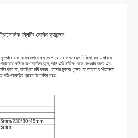
্রাসোনিক স্লিটিং মেশিন হ্যান্ডেল
ৃদুভাবে এবং কার্যকরভাবে কমাতে পারে যার ফলস্বরূপ চিকিত্সা করা এলাকায়
ম তাপমাত্রায় কঠিনে রূপান্তরিত হবে, তাই এটি চর্বিকে বেছে নেওয়ার জন্য এবং
ুলির ক্ষতি করে না, অবাঞ্ছিত চর্বি কমায়।হাতের টুকরো পৃষ্ঠের যোগাযোগের শীতলতা
দ্রুত বডি-আকৃতির প্রভাব উপলব্ধি করে!
45mm/230*80*45mm
45mm