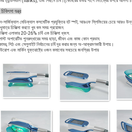
মের হ্যান্ডলগুলি (flanks), এবং পিছনে চর্বি।(কোমরের উভয় পাশে নিতম্বের উপরে আলগা চর্ব
 চিকিৎসা যন্ত্র
ন-সার্জিক্যাল মেডিক্যাল কসমেটিক প্রযুক্তির হট স্পট, আরএফ স্লিমিংয়ের চেয়ে আরও উ
ুধুমাত্র চিকিত্সা করতে খুব কম সময় প্রয়োজন.
িকিত্সা এলাকার 20-26% চর্বি এক চিকিত্সা ধ্বংস.
োস্ট অপারেটিভ পুনরুদ্ধারের সময় ছাড়া, জীবন এবং কাজ কোন প্রভাব.
োমর, পিঠ এবং সেলুলাইট নির্বাচনের চর্বি দূর করার জন্য অ-আক্রমণকারী উপায়।
উরোপ এবং মার্কিন যুক্তরাষ্ট্রে ওজন কমানোর সবচেয়ে জনপ্রিয় উপায়