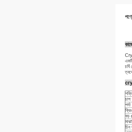
পণ্য
কাজে
Cryo
একটি
চর্ব
ত্বক
cry
শক্
চাপ
পর্দা
ক্র
বড় 
মাঝা
চিন 