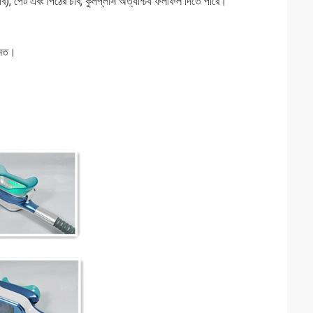
ি), পেট এবং পিঠের চর্বি, কুলপ্লাস অত্যাশ্চর্য ফলাফল দিতে পারে।
ন্নত।