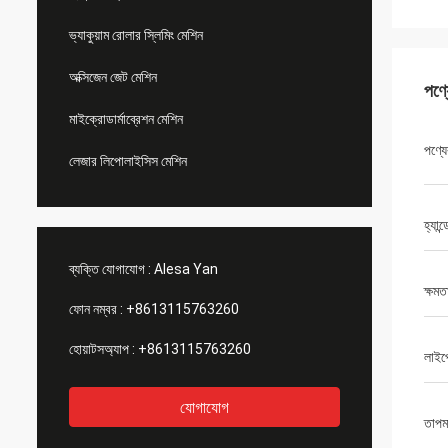
ভ্যাকুয়াম রোলার স্লিমিং মেশিন
অক্সিজেন জেট মেশিন
পণ্
মাইক্রোডার্মাব্রেশন মেশিন
পণ্যে
লেজার লিপোলাইসিস মেশিন
হ্যান
ব্যক্তি যোগাযোগ :
Alesa Yan
ক্ষমত
ফোন নম্বর :
+8613115763260
হোয়াটসঅ্যাপ :
+8613115763260
লাইপো
যোগাযোগ
তাপম