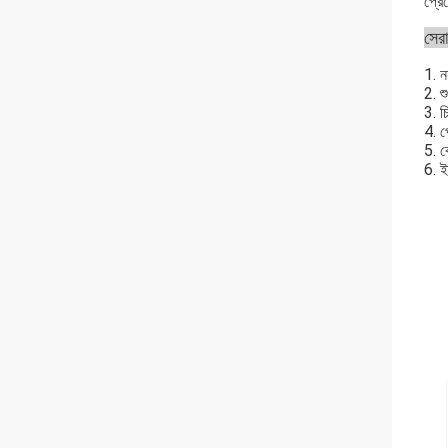
প্রে
সেরা
1. ন
2. শ
3. চ
4. প
5. ক
6. ই