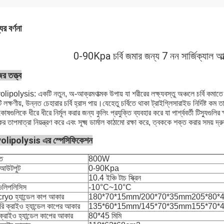
ের বর্ণনা
0-90Kpa চর্বি জমার জন্য 7 নন সার্জিক্যাল আল্ট
র তত্ত্ব
lipolysis: একটি নতুন, অ-আক্রমণাত্মক উপায় যা শরীরের লক্ষ্যবস্তু অঞ্চলে চর্বি কমাতে ম
 লক্ষণীয়, উন্নত চেহারার চর্বি হ্রাস পায়।যেহেতু চর্বিতে থাকা ট্রাইগ্লিসারাইড নির্দিষ্ট ক
ি কোষগুলিকে ধীরে ধীরে নির্মূল করার জন্য কুলিং প্রযুক্তি ব্যবহার করে যা পার্শ্ববর্তী টিস্যুগ
ের তাপমাত্রা নিয়ন্ত্রণ করে এবং সূক্ষ্ম ডার্মাল কাঠামো রক্ষা করে, ত্বককে শক্ত করার সময় 
olipolysis এর স্পেসিফিকেশন
তি
800W
 আউটপুট
0-90Kpa
10.4 ইঞ্চি টাচ স্ক্রিন
িওলিপলিসিস
-10°C~10°C
cryo হ্যান্ডেল কাপ আকার
180*70*15mm/200*70*35mm205*80*
রি ক্রাইও হ্যান্ডেল কাপের আকার
135*60*15mm/145*70*35mm155*70*
ক্রাইও হ্যান্ডেল কাপের আকার
80*45 মিমি