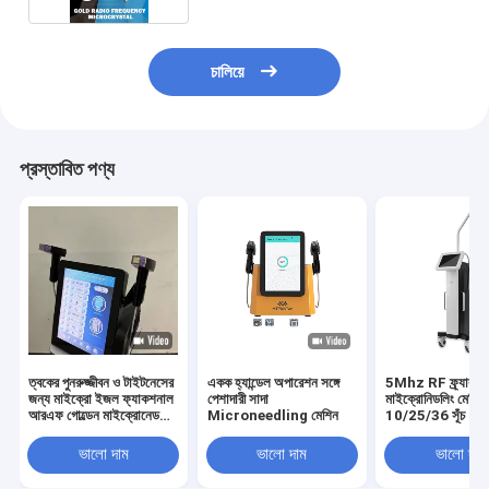
চালিয়ে
প্রস্তাবিত পণ্য
ত্বকের পুনরুজ্জীবন ও টাইটনেসের
একক হ্যান্ডেল অপারেশন সঙ্গে
5Mhz RF ফ্র্যাকশ
জন্য মাইক্রো ইজল ফ্যাকশনাল
পেশাদারী সাদা
মাইক্রোনিডলিং মেশিন
আরএফ গোল্ডেন মাইক্রোনেডলিং
Microneedling মেশিন
10/25/36 সূঁচ
মেশিন
ভালো দাম
ভালো দাম
ভালো দাম