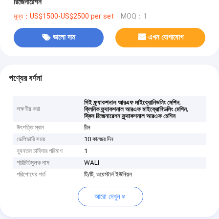
রিজেনারেশন
মূল্য：US$1500-US$2500 per set
MOQ：1
ভালো দাম
এখন যোগাযোগ
পণ্যের বর্ণনা
,
সিই ফ্র্যাকশনাল আরএফ মাইক্রোনিডলিং মেশিন
লক্ষণীয় করা
,
ক্লিনিক ফ্র্যাকশনাল আরএফ মাইক্রোনিডলিং মেশিন
স্কিন রিজেনারেশন ফ্র্যাকশনাল আরএফ মেশিন
উৎপত্তি স্থল
চীন
ডেলিভারি সময়
10 কাজের দিন
ন্যূনতম চাহিদার পরিমাণ
1
পরিচিতিমুলক নাম
WALI
পরিশোধের শর্ত
টি/টি, ওয়েস্টার্ন ইউনিয়ন
আরো দেখুন