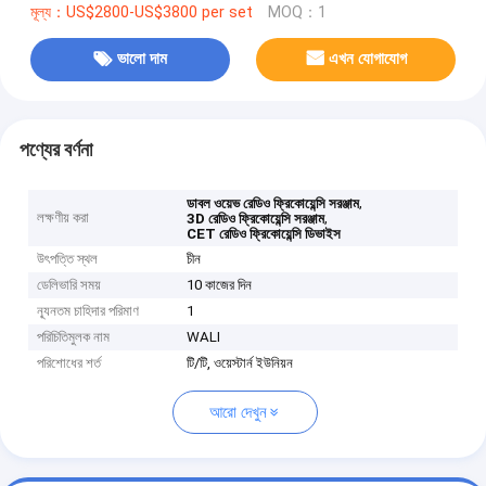
মূল্য：US$2800-US$3800 per set
MOQ：1
ভালো দাম
এখন যোগাযোগ
পণ্যের বর্ণনা
,
ডাবল ওয়েভ রেডিও ফ্রিকোয়েন্সি সরঞ্জাম
লক্ষণীয় করা
,
3D রেডিও ফ্রিকোয়েন্সি সরঞ্জাম
CET রেডিও ফ্রিকোয়েন্সি ডিভাইস
উৎপত্তি স্থল
চীন
ডেলিভারি সময়
10 কাজের দিন
ন্যূনতম চাহিদার পরিমাণ
1
পরিচিতিমুলক নাম
WALI
পরিশোধের শর্ত
টি/টি, ওয়েস্টার্ন ইউনিয়ন
আরো দেখুন