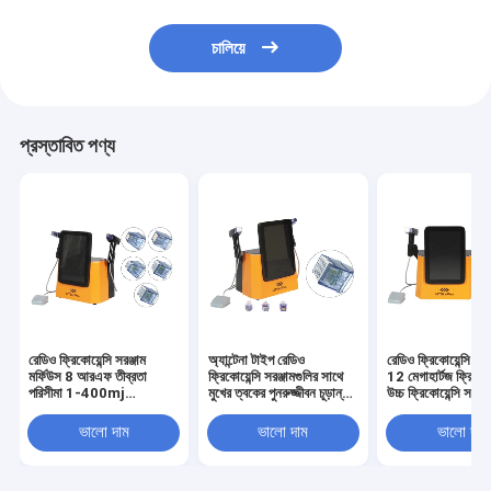
চালিয়ে
প্রস্তাবিত পণ্য
রেডিও ফ্রিকোয়েন্সি সরঞ্জাম
অ্যান্টেনা টাইপ রেডিও
রেডিও ফ্রিকোয়েন্সি সর
মর্ফিউস 8 আরএফ তীব্রতা
ফ্রিকোয়েন্সি সরঞ্জামগুলির সাথে
12 মেগাহার্টজ ফ্রিকোয়
পরিসীমা 1-400mj
মুখের ত্বকের পুনরুজ্জীবন চূড়ান্ত
উচ্চ ফ্রিকোয়েন্সি সঙ্
110V/220V 50-60Hz
সমাধান
Microneedling ম
ভোল্টেজ সঙ্গে আপনার ব্যবসা
ভালো দাম
ভালো দাম
ভালো দাম
আপগ্রেড