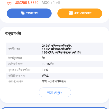
মূল্য：US$250-US350
MOQ：1 সেট
ভালো দাম
এখন যোগাযোগ
পণ্যের বর্ণনা
,
240V অক্সিজেন জেট মেশিন
লক্ষণীয় করা
,
110V অক্সিজেন জেট মেশিন
100KPA ওয়াটার অক্সিজেন জেট পিল
উৎপত্তি স্থল
চীন
ডেলিভারি সময়
10-15 দিন
ন্যূনতম চাহিদার পরিমাণ
1 সেট
পরিচিতিমুলক নাম
WALI
পরিশোধের শর্ত
টি/টি, ওয়েস্টার্ন ইউনিয়ন
আরো দেখুন