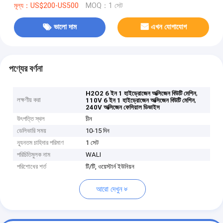
মূল্য：US$200-US500
MOQ：1 সেট
ভালো দাম
এখন যোগাযোগ
পণ্যের বর্ণনা
,
H2O2 6 ইন 1 হাইড্রোজেন অক্সিজেন বিউটি মেশিন
লক্ষণীয় করা
,
110V 6 ইন 1 হাইড্রোজেন অক্সিজেন বিউটি মেশিন
240V অক্সিজেন ফেসিয়াল ডিভাইস
উৎপত্তি স্থল
চীন
ডেলিভারি সময়
10-15 দিন
ন্যূনতম চাহিদার পরিমাণ
1 সেট
পরিচিতিমুলক নাম
WALI
পরিশোধের শর্ত
টি/টি, ওয়েস্টার্ন ইউনিয়ন
আরো দেখুন