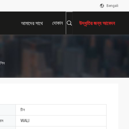
Bengali
দোকান
আমাদের সাথে
উদ্ধৃতির জন্য আবেদন
যোগাযোগ করুন
েশিন
চীন
নাম
WALI