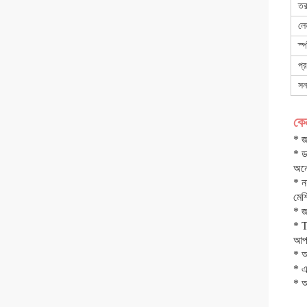
তরঙ
লে
স্
প্র
সন
কে
* জ
* ড
অনে
* ন
মেশ
* জ
* T
আপন
* আ
* এ
* আ
প্লা