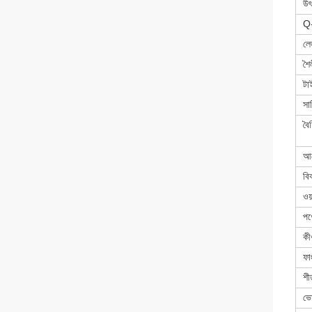
উৎ
Q-
লে
শৈ
টা
সা
বৈশ
আ
বি
ওয়
পণ
কীও
ফা
শী
ভো