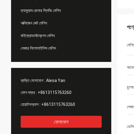
ভ্যাকুয়াম রোলার স্লিমিং মেশিন
অক্সিজেন জেট মেশিন
পণ্
মাইক্রোডার্মাব্রেশন মেশিন
মেশি
লেজার লিপোলাইসিস মেশিন
আবে
ব্যক্তি যোগাযোগ :
Alesa Yan
চুলে
ফোন নম্বর :
+8613115763260
হোয়াটসঅ্যাপ :
+8613115763260
লেজার
যোগাযোগ
ডেলি