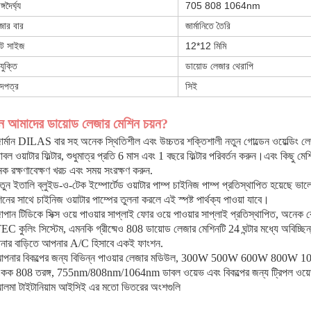
্গদৈর্ঘ্য
705 808 1064nm
জার বার
জার্মানিতে তৈরি
পট সাইজ
12*12 মিমি
যুক্তি
ডায়োড লেজার থেরাপি
দপত্র
সিই
ন আমাদের ডায়োড লেজার মেশিন চয়ন?
ার্মান DILAS বার সহ অনেক স্থিতিশীল এবং উচ্চতর শক্তিশালী নতুন গোল্ডেন ওয়েল্ডিং ল
াবল ওয়াটার ফিল্টার, শুধুমাত্র প্রতি 6 মাস এবং 1 বছরে ফিল্টার পরিবর্তন করুন।এবং কিছু মেশ
ক রক্ষণাবেক্ষণ খরচ এবং সময় সংরক্ষণ করুন.
তুন ইতালি ব্লুইড-ও-টেক ইম্পোর্টেড ওয়াটার পাম্প চাইনিজ পাম্প প্রতিস্থাপিত হয়েছে ভালো
িনের সাথে চাইনিজ ওয়াটার পাম্পের তুলনা করলে এই স্পষ্ট পার্থক্য পাওয়া যাবে।
াপান টিডিকে সিক্স ওয়ে পাওয়ার সাপ্লাই ফোর ওয়ে পাওয়ার সাপ্লাই প্রতিস্থাপিত, অনে
EC কুলিং সিস্টেম, এমনকি গ্রীষ্মেও 808 ডায়োড লেজার মেশিনটি 24 ঘন্টার মধ্যে অবিচ্ছিন্
ার বাড়িতে আপনার A/C হিসাবে একই ফাংশন.
পনার বিকল্পের জন্য বিভিন্ন পাওয়ার লেজার মডিউল, 300W 500W 600W 800W
কক 808 তরঙ্গ, 755nm/808nm/1064nm ডাবল ওয়েভ এবং বিকল্পের জন্য ট্রিপল ওয
লমা টাইটানিয়াম আইসিই এর মতো ভিতরের অংশগুলি
টিনাম 2021 আলমা 4K ট্রিপল ডায়োড লেজার হেয়ার রিমুভাল 755 808 1064 আলমা লাস