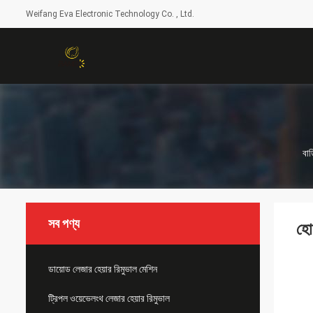
Weifang Eva Electronic Technology Co. , Ltd.
বাড
সব পণ্য
হো
ডায়োড লেজার হেয়ার রিমুভাল মেশিন
ট্রিপল ওয়েভেলংথ লেজার হেয়ার রিমুভাল