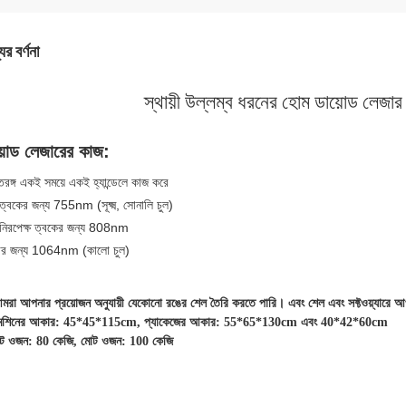
ের বর্ণনা
স্থায়ী উল্লম্ব ধরনের হোম ডায়োড লেজার
়োড লেজারের কাজ:
তরঙ্গ একই সময়ে একই হ্যান্ডেলে কাজ করে
 ত্বকের জন্য 755nm (সূক্ষ্ম, সোনালি চুল)
/নিরপেক্ষ ত্বকের জন্য 808nm
র জন্য 1064nm (কালো চুল)
মরা আপনার প্রয়োজন অনুযায়ী যেকোনো রঙের শেল তৈরি করতে পারি। এবং শেল এবং সফ্টওয়্যারে
েশিনের আকার: 45*45*115cm, প্যাকেজের আকার: 55*65*130cm এবং 40*42*60cm
েট ওজন: 80 কেজি, মোট ওজন: 100 কেজি