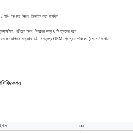
2 ইঞ্চি বড় টাচ স্ক্রিন, ডিজাইন করা মানবিক।
ুরুষ/মহিলা, শরীরের অংশ, বিকল্পের জন্য 6 টি ত্বকের ধরন।
ইংরেজি+আপনার মাতৃভাষা।4. বিনামূল্যে OEM প্রোগ্রাম পরিষেবা (লোগো/সিস্টেম...
পেসিফিকেশন
ইটেম
মান