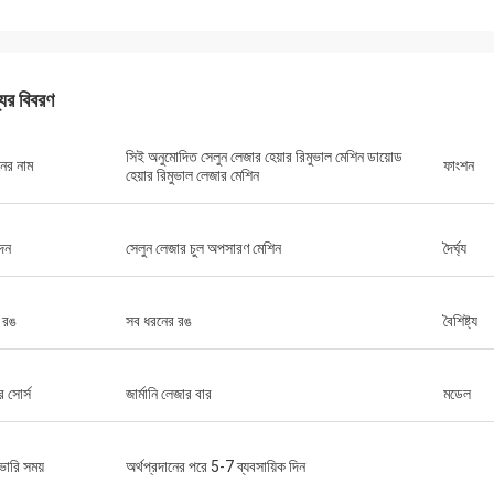
যের বিবরণ
সিই অনুমোদিত সেলুন লেজার হেয়ার রিমুভাল মেশিন ডায়োড
নের নাম
ফাংশন
হেয়ার রিমুভাল লেজার মেশিন
দন
সেলুন লেজার চুল অপসারণ মেশিন
দৈর্ঘ্য
র রঙ
সব ধরনের রঙ
বৈশিষ্ট্য
 সোর্স
জার্মানি লেজার বার
মডেল
ভারি সময়
অর্থপ্রদানের পরে 5-7 ব্যবসায়িক দিন