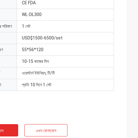
CE FDA
WL-DL300
ার পরিমাণ
1 সেট
USD$1500-6500/set
রণ
55*56*120
10-15 কাজের দিন
ওয়েস্টার্ন ইউনিয়ন, টি/টি
া
প্রতি 10 দিনে 1 সেট
াম
এখন যোগাযোগ