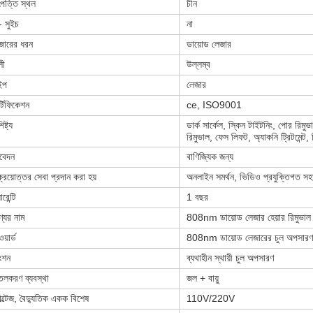
পত্তি স্থল
চীন
 সুইচ
না
জারের ধরন
ডায়োড লেজার
লী
উল্লম্ব
ইপ
লেজার
র্টিফিকেশন
ce, ISO9001
িষ্ট্য
ডার্ক সার্কেল, স্কিন টাইটনিং, পোর রিমুভ
রিমুভাল, ফেস লিফট, অ্যাকনি ট্রিটমেন্ট, 
বেদন
বাণিজ্যিক জন্য
ক্রয়োত্তর সেবা প্রদান করা হয়
অনলাইন সমর্থন, ভিডিও প্রযুক্তিগত সহা
ারেন্টি
1 বছর
্যের নাম
808nm ডায়োড লেজার হেয়ার রিমুভাল
য়ার্ড
808nm ডায়োড লেজারের চুল অপসারণ
ংশন
ব্যথাহীন স্থায়ী চুল অপসারণ
তলকরণ ব্যবস্থা
জল + বায়ু
ল্টেজ, বৈদ্যুতিক একক বিশেষ
110V/220V