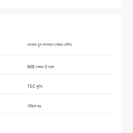
ডায়োড চুল অপসারণ লেজার মেশিন
808 লেজার 3 তরঙ্গ
TEC কুলিং
ঐচ্ছিক রঙ