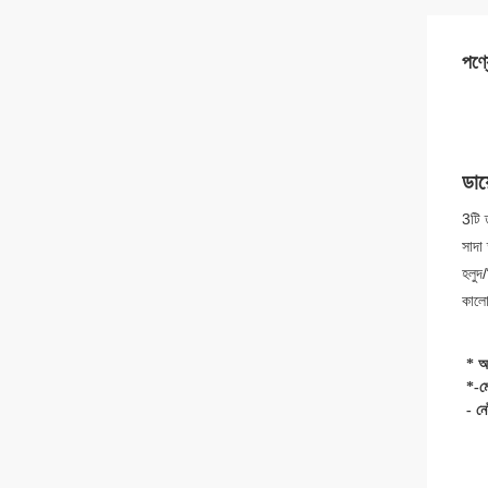
পণ্য
ডায
3টি 
সাদা
হলুদ
কালো
* আ
*-ম
- ন