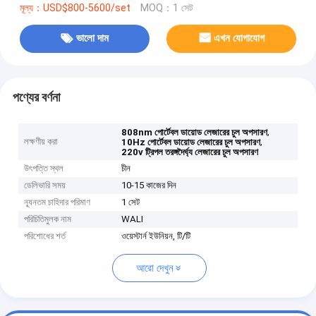
মূল্য：USD$800-5600/set
MOQ：1 সেট
ভালো দাম
এখন যোগাযোগ
পণ্যের বর্ণনা
,
808nm পোর্টেবল ডায়োড লেজারের চুল অপসারণ
লক্ষণীয় করা
,
10Hz পোর্টেবল ডায়োড লেজারের চুল অপসারণ
220v ট্রিপল তরঙ্গদৈর্ঘ্য লেজারের চুল অপসারণ
উৎপত্তি স্থল
চীন
ডেলিভারি সময়
10-15 কাজের দিন
ন্যূনতম চাহিদার পরিমাণ
1 সেট
পরিচিতিমুলক নাম
WALI
পরিশোধের শর্ত
ওয়েস্টার্ন ইউনিয়ন, টি/টি
আরো দেখুন