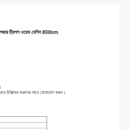
লেজার ট্রিপল ওয়েভ মেশিন 808nm
স।
ক্তভাবে চিকিত্সার অঞ্চলের সাথে যোগাযোগ করুন।