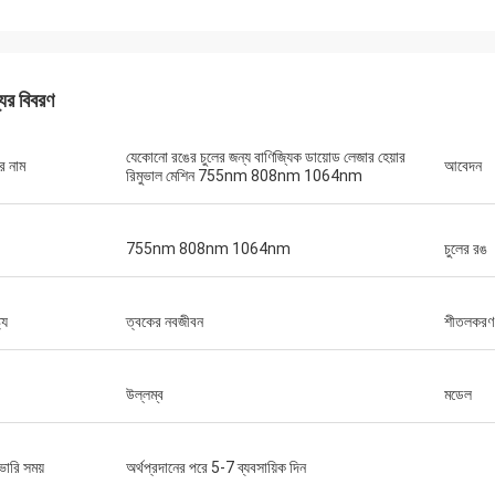
যের বিবরণ
যেকোনো রঙের চুলের জন্য বাণিজ্যিক ডায়োড লেজার হেয়ার
র নাম
আবেদন
রিমুভাল মেশিন 755nm 808nm 1064nm
755nm 808nm 1064nm
চুলের রঙ
ট্য
ত্বকের নবজীবন
শীতলকরণ 
উল্লম্ব
মডেল
ভারি সময়
অর্থপ্রদানের পরে 5-7 ব্যবসায়িক দিন