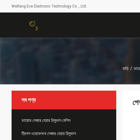
Weifang Eva Electronic Technology Co. , Ltd.
বাড়ি
/
ডায়
সব পণ্য
পে
ডায়োড লেজার হেয়ার রিমুভাল মেশিন
ট্রিপল ওয়েভেলংথ লেজার হেয়ার রিমুভাল