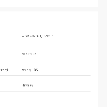
ডায়োড লেজারের চুল অপসারণ
সব ধরনের রঙ
ব্যবস্থা
জল, বায়ু, TEC
ঐচ্ছিক রঙ