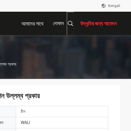
Bengali
দোকান
আমাদের সাথে
উদ্ধৃতির জন্য আবেদন
যোগাযোগ করুন
লম্ব প্রকার
 উল্লম্ব প্রকার
চীন
নাম
WALI