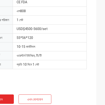
CE FDA
এস808
ার পরিমাণ
1 সেট
USD$4500-5600/set
রণ
55*56*120
10-15 কার্যদিবস
ওয়েস্টার্ন ইউনিয়ন, টি/টি
া
প্রতি 10 দিনে 1 সেট
াম
এখন যোগাযোগ