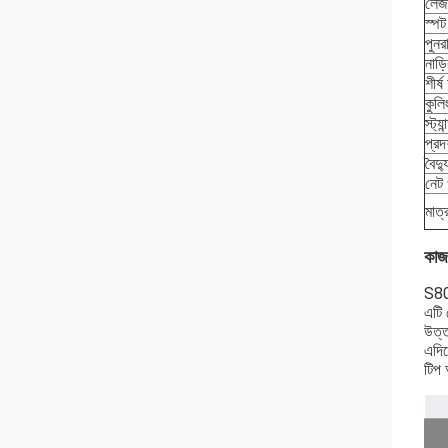
লেজ
স্প
পুনর
নাড়
শীর্
কুলি
স্ট্য
প্রদর
বৈদ্
নেট
মাত
কাজ
S808
এটি 
উত্ত
এদিক
টিপ 