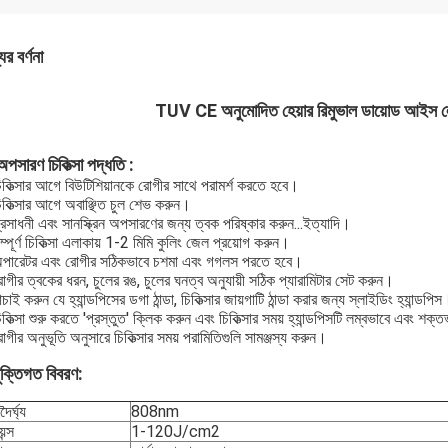
ের বর্ণনা
TUV CE অনুমোদিত হেয়ার রিমুভাল ডায়োড আইস 
অপসারণ চিকিত্সা পদ্ধতি
:
িকিত্সার আগে বিউটিশিয়ানকে রোগীর সাথে পরামর্শ করতে হবে।
িকিত্সার আগে অবাঞ্ছিত চুল শেভ করুন।
্রসাধনী এবং সানস্ক্রিন অপসারণের জন্য ত্বক পরিষ্কার করুন...ইত্যাদি।
ম্পূর্ণ চিকিত্সা এলাকায় 1-2 মিমি কুলিং জেল প্রয়োগ করুন।
অপারেটর এবং রোগীর সঠিকভাবে চশমা এবং গগলস পরতে হবে।
োগীর ত্বকের ধরন, চুলের রঙ, চুলের ঘনত্ব অনুযায়ী সঠিক প্যারামিটার সেট করুন।
াচাই করুন যে হ্যান্ডপিসের ডগা ঠান্ডা, চিকিত্সার জায়গাটি ঠান্ডা করার জন্য স্লাইডিং হ্যান্ডপি
িকিত্সা শুরু করতে 'প্রস্তুত' ক্লিক করুন এবং চিকিত্সার সময় হ্যান্ডপিসটি লম্বভাবে এবং শ
োগীর অনুভূতি অনুসারে চিকিত্সার সময় পরামিতিগুলি সামঞ্জস্য করুন।
ুক্তিগত বিবরণ:
দৈর্ঘ্য
808nm
েন্স
1-120J/cm2