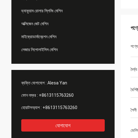
ভ্যাকুয়াম রোলার স্লিমিং মেশিন
অক্সিজেন জেট মেশিন
পণ্
মাইক্রোডার্মাব্রেশন মেশিন
পণ্যে
লেজার লিপোলাইসিস মেশিন
দৈর্ঘ্য
ব্যক্তি যোগাযোগ :
Alesa Yan
বৈশিষ্
ফোন নম্বর :
+8613115763260
হোয়াটসঅ্যাপ :
+8613115763260
শৈলী
যোগাযোগ
ডেলি