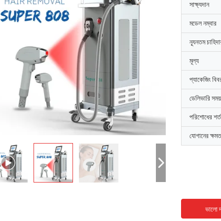
সাক্ষ্যদান
মডেল নম্বার
ন্যূনতম চাহিদ
মূল্য
প্যাকেজিং বিব
ডেলিভারি সময়
পরিশোধের শর্ত
যোগানের ক্ষমত
ভালো দ