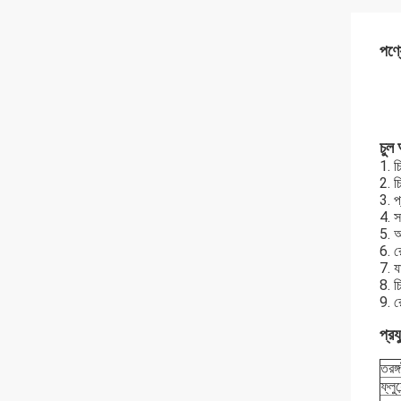
পণ্য
চুল 
1. চ
2. চ
3. প
4. স
5. 
6. র
7. য
8. চ
9. র
প্রয
তরঙ্গ
ফ্লুয়