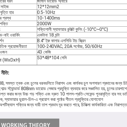
ারের ধরন
জার্মান ডায়োড অ্যারে
ট সাইজ
12*12mm2
াবৃত্তি হার
0.5-10Hz
ির প্রস্থ
10-1400ms
ষ শক্তি
2000W
ং
শক্তিশালী স্যাফায়ার কন্টাক্ট কুলিং (-10°C~0°C)
ান্ড-বাই ওয়ার্কিং
একটানা 18 ঘন্টা
্শন
8.4" ট্রু কালার এলসিডি টাচ স্ক্রিন
যুতিক প্রয়োজনীয়তা
100-240VAC, 20A সর্বোচ্চ, 50/60Hz
 ওজন
43 কেজি
53*48*104 সেমি
্রা (WxDxH)
 নীতি:
, সমস্ত ত্বক এবং চুলের ধরনগুলিতে নিরাপদ এবং কার্যকর চুল অপসারণ প্রদানের জন্য চ
গোল্ড স্ট্যান্ডার্ড 808nm ডায়োড লেজার প্রযুক্তি ব্যবহার করে সঞ্চালিত হয়, চুলের চারপাশ
প্ত করার জন্য উচ্চ গড় শক্তি এবং দ্রুত 10 পালস-প্রতি-সেকেন্ড পুনরাবৃত্তি হার সহ ড
ে, স্যাফায়ার ডুয়াল-চিল-এ প্রয়োগ করা পৃষ্ঠের শীতল প্রযুক্তির যোগাযোগ
অপটিক্যাল শক্তির জন্য দায়ী তাপ প্রভাব দূর করতে পারে, চিকিত্সা কার্যকারিতা এবং নিরাপ