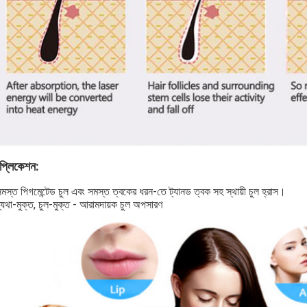
াপ্লিকেশন:
মস্ত পিগমেন্টেড চুল এবং সমস্ত ত্বকের ধরন-তে ট্যানড ত্বক সহ স্থায়ী চুল হ্রাস।
্যথা-মুক্ত, চুল-মুক্ত - আরামদায়ক চুল অপসারণ