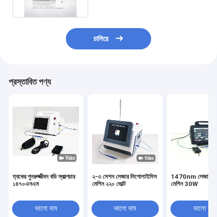
চালিয়ে
প্রস্তাবিত পণ্য
ত্বকের পুনরুজ্জীবন বডি স্কাল্পচার
২-৩ সেশন লেজার লিপোলাইসিস
1470nm লেজার লি
১৪৭০এনএম
মেশিন ২২০ ভোল্ট
মেশিন 30W
ভালো দাম
ভালো দাম
ভালো দাম