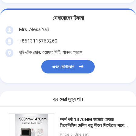
যোগাযোগের ঠিকানা
Mrs. Alesa Yan
+8613115763260
হাই-টেক জোন, ওয়েফাং সিটি, শানডং প্রদেশ
এখন যোগাযোগ
এর সেরা মূল্য পান
স্পর্শ পর্দা 1470NM ডায়োড লেজার
লিপোলিসিস মেশিন বায়ু শীতল সিস্টেমের সাথে
2-3 সেশনে শরীরের কনট্যুরিংয়ের জন্য
Price： One set