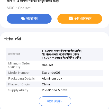
সাথে 2-3 সেশনে শরীরের কনট্যুরিংয়ের জন্য
MOQ：One set
ভালো দাম
এখন যোগাযোগ
পণ্যের বর্ণনা
,
২-৩ সেশন লেজার লিপোলাইসিস মেশিন
লক্ষণীয় করা
,
টাচ স্ক্রিন লেজার লিপোলাইসিস মেশিন
1470nm লেজার লিপোলিসিস মেশিন
Minimum Order
One set
Quantity
Model Number
Eva-endo003
Packaging Details
Aluminum box
Place of Origin
China
Supply Ability
20-50/ one Month
আরো দেখুন