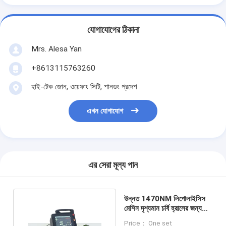
যোগাযোগের ঠিকানা
Mrs. Alesa Yan
+8613115763260
হাই-টেক জোন, ওয়েফাং সিটি, শানডং প্রদেশ
এখন যোগাযোগ
এর সেরা মূল্য পান
উন্নত 1470NM লিপোলাইসিস
মেশিন দৃশ্যমান চর্বি হ্রাসের জন্য
ত্বকের রঙ উন্নত ডাবল চিবুক
Price： One set