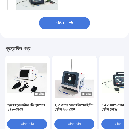
চালিয়ে
প্রস্তাবিত পণ্য
ত্বকের পুনরুজ্জীবন বডি স্কাল্পচার
২-৩ সেশন লেজার লিপোলাইসিস
1470nm লেজার লি
১৪৭০এনএম
মেশিন ২২০ ভোল্ট
মেশিন 30W
ভালো দাম
ভালো দাম
ভালো দাম