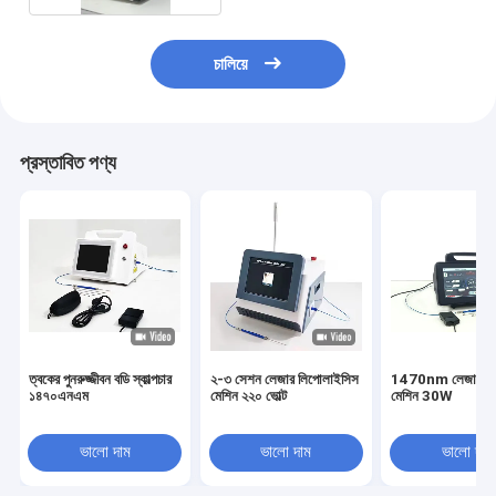
চালিয়ে
প্রস্তাবিত পণ্য
ত্বকের পুনরুজ্জীবন বডি স্কাল্পচার
২-৩ সেশন লেজার লিপোলাইসিস
1470nm লেজার লি
১৪৭০এনএম
মেশিন ২২০ ভোল্ট
মেশিন 30W
ভালো দাম
ভালো দাম
ভালো দাম