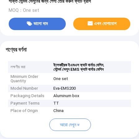
শক্তি সৌন্দর্য সেলুনের জন্য পেশী তৈরি করুন ফ্যাট হ্রাস
MOQ：One set
ভালো দাম
এখন যোগাযোগ
পণ্যের বর্ণনা
,
ইলেকট্রিক ইএমএস ফ্যাট বার্নার মেশিন
লক্ষণীয় করা
সৌন্দর্য সেলুন EMS ফ্যাট বার্নার মেশিন
Minimum Order
One set
Quantity
Model Number
Eva-EMS200
Packaging Details
Aluminum box
Payment Terms
TT
Place of Origin
China
আরো দেখুন