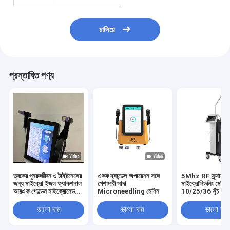
চালিয়ে
প্রস্তাবিত পণ্য
ত্বকের পুনরুজ্জীবন ও টাইটনেসের
একক হ্যান্ডেল অপারেশন সঙ্গে
5Mhz RF ফ্র্যাকশ
জন্য মাইক্রো ইজল ফ্যাকশনাল
পেশাদারী সাদা
মাইক্রোনিডলিং মেশিন
আরএফ গোল্ডেন মাইক্রোনেডলিং
Microneedling মেশিন
10/25/36 সূঁচ
মেশিন
ভালো দাম
ভালো দাম
ভালো দাম