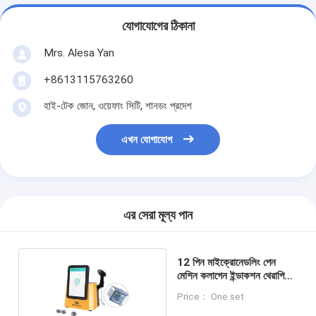
যোগাযোগের ঠিকানা
Mrs. Alesa Yan
+8613115763260
হাই-টেক জোন, ওয়েফাং সিটি, শানডং প্রদেশ
এখন যোগাযোগ
এর সেরা মূল্য পান
12 পিন মাইক্রোনেডলিং পেন
মেশিন কলাগেন ইন্ডাকশন থেরাপি
মেশিন
Price： One set