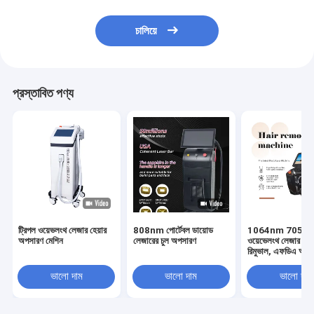
চালিয়ে
প্রস্তাবিত পণ্য
ট্রিপল ওয়েভলংথ লেজার হেয়ার
808nm পোর্টেবল ডায়োড
1064nm 705nm ট
অপসারণ মেশিন
লেজারের চুল অপসারণ
ওয়েভেলংথ লেজার হেয়
রিমুভাল, এফডিএ অনু
লেজার হেয়ার রিমুভাল 
ভালো দাম
ভালো দাম
ভালো দাম