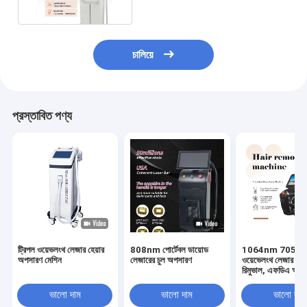
চালিয়ে
প্রস্তাবিত পণ্য
ট্রিপল ওয়েভলংথ লেজার হেয়ার
808nm পোর্টেবল ডায়োড
1064nm 705nm ট
অপসারণ মেশিন
লেজারের চুল অপসারণ
ওয়েভেলংথ লেজার হেয়
রিমুভাল, এফডিএ অনু
লেজার হেয়ার রিমুভাল 
ভালো দাম
ভালো দাম
ভালো দাম