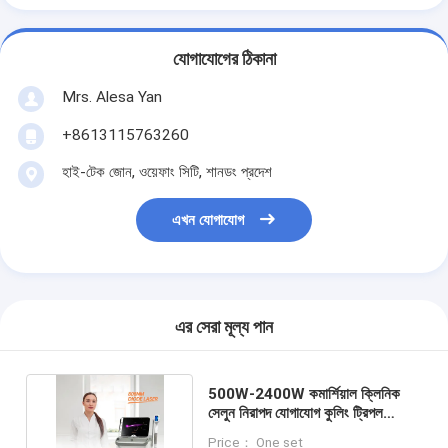
যোগাযোগের ঠিকানা
Mrs. Alesa Yan
+8613115763260
হাই-টেক জোন, ওয়েফাং সিটি, শানডং প্রদেশ
এখন যোগাযোগ
এর সেরা মূল্য পান
500W-2400W কমার্শিয়াল ক্লিনিক
সেলুন নিরাপদ যোগাযোগ কুলিং ট্রিপল
তরঙ্গদৈর্ঘ্য লেজার চুল অপসারণ
Price： One set