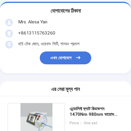
যোগাযোগের ঠিকানা
Mrs. Alesa Yan
+8613115763260
হাই-টেক জোন, ওয়েফাং সিটি, শানডং প্রদেশ
এখন যোগাযোগ
এর সেরা মূল্য পান
এন্ডোলিফ্ট ফ্যাট রিডাকশন
1470Nm 980nm ডায়োড
ফাইবার লেজার মেশিন
Price： One set