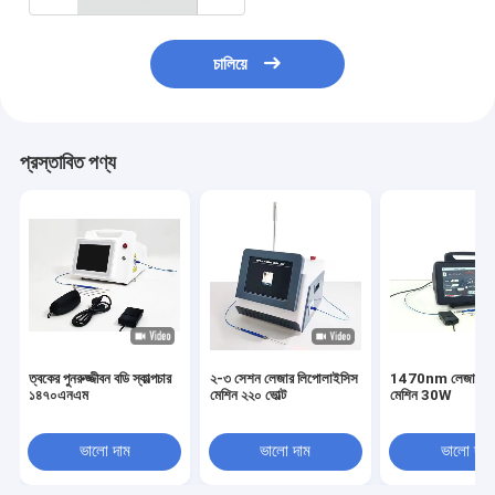
চালিয়ে
প্রস্তাবিত পণ্য
ত্বকের পুনরুজ্জীবন বডি স্কাল্পচার
২-৩ সেশন লেজার লিপোলাইসিস
1470nm লেজার লি
১৪৭০এনএম
মেশিন ২২০ ভোল্ট
মেশিন 30W
ভালো দাম
ভালো দাম
ভালো দাম