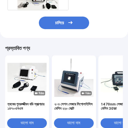
চালিয়ে
প্রস্তাবিত পণ্য
ত্বকের পুনরুজ্জীবন বডি স্কাল্পচার
২-৩ সেশন লেজার লিপোলাইসিস
1470nm লেজার লি
১৪৭০এনএম
মেশিন ২২০ ভোল্ট
মেশিন 30W
ভালো দাম
ভালো দাম
ভালো দাম