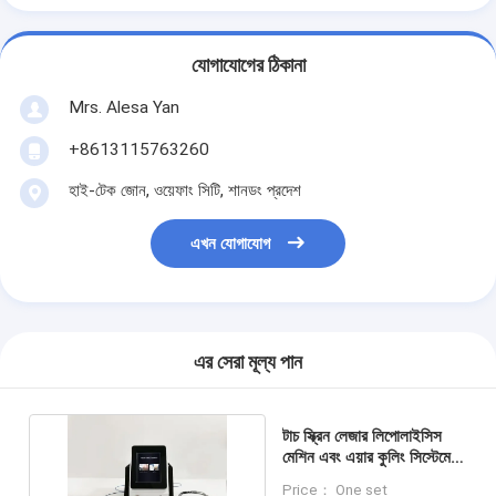
যোগাযোগের ঠিকানা
Mrs. Alesa Yan
+8613115763260
হাই-টেক জোন, ওয়েফাং সিটি, শানডং প্রদেশ
এখন যোগাযোগ
এর সেরা মূল্য পান
টাচ স্ক্রিন লেজার লিপোলাইসিস
মেশিন এবং এয়ার কুলিং সিস্টেমের
সাহায্যে হিপস ট্রিটমেন্ট
Price： One set