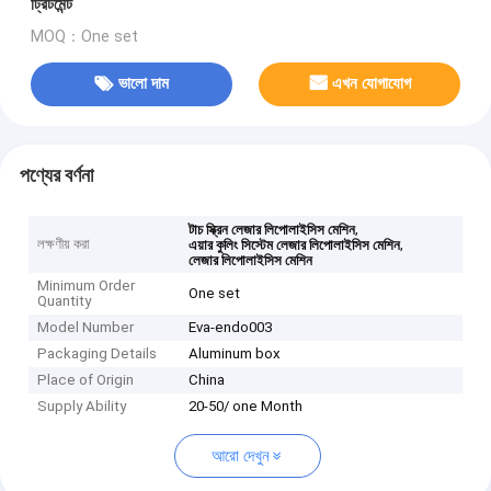
ট্রিটমেন্ট
MOQ：One set
ভালো দাম
এখন যোগাযোগ
পণ্যের বর্ণনা
,
টাচ স্ক্রিন লেজার লিপোলাইসিস মেশিন
লক্ষণীয় করা
,
এয়ার কুলিং সিস্টেম লেজার লিপোলাইসিস মেশিন
লেজার লিপোলাইসিস মেশিন
Minimum Order
One set
Quantity
Model Number
Eva-endo003
Packaging Details
Aluminum box
Place of Origin
China
Supply Ability
20-50/ one Month
আরো দেখুন