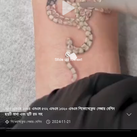
৭৫৫ এনএম ১০৬৪ এনএম ৫৩২ এনএম ১৩২০ এনএম পিকোসেকেন্ড লেজার মেশিন
ছয়টি মাথা এবং দুটি রড সহ
পিকোসেকেন্ড লেজার মেশিন
2024-11-21