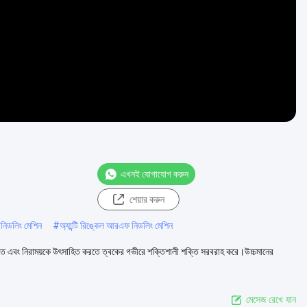
এখনই যোগাযোগ করুন
শেয়ার করুন
নিডলিং মেশিন
#
অ্যান্টি রিঙ্কেল আরএফ নিডলিং মেশিন
রতে এবং নিরাময়কে উৎসাহিত করতে ত্বকের গভীরে শক্তিশালী শক্তি সরবরাহ করে।উচ্চমানের
মেসেজ রেখে যান