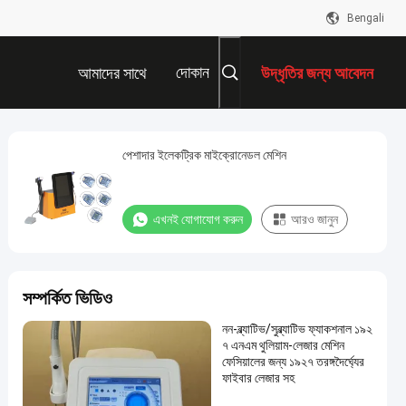
Bengali
দোকান
আমাদের সাথে
উদ্ধৃতির জন্য আবেদন
যোগাযোগ করুন
পেশাদার ইলেকট্রিক মাইক্রোনেডল মেশিন
এখনই যোগাযোগ করুন
আরও জানুন
সম্পর্কিত ভিডিও
নন-ব্ল্যাটিভ/সুব্ল্যাটিভ ফ্যাকশনাল ১৯২
৭ এনএম থুলিয়াম-লেজার মেশিন
ফেসিয়ালের জন্য ১৯২৭ তরঙ্গদৈর্ঘ্যের
ফাইবার লেজার সহ