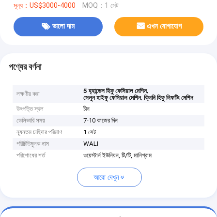
মূল্য：US$3000-4000
MOQ：1 সেট
ভালো দাম
এখন যোগাযোগ
পণ্যের বর্ণনা
,
5 হ্যান্ডেল হিফু ফেসিয়াল মেশিন
লক্ষণীয় করা
,
সেলুন হাইফু ফেসিয়াল মেশিন
ক্লিনি হিফু লিফটিং মেশিন
উৎপত্তি স্থল
চীন
ডেলিভারি সময়
7-10 কাজের দিন
ন্যূনতম চাহিদার পরিমাণ
1 সেট
পরিচিতিমুলক নাম
WALI
পরিশোধের শর্ত
ওয়েস্টার্ন ইউনিয়ন, টি/টি, মানিগ্রাম
আরো দেখুন