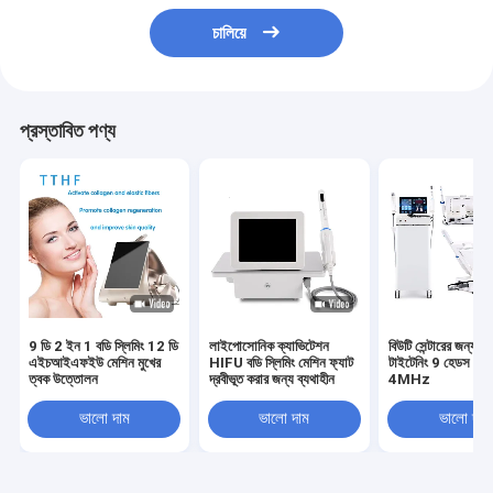
চালিয়ে
প্রস্তাবিত পণ্য
9 ডি 2 ইন 1 বডি স্লিমিং 12 ডি
লাইপোসোনিক ক্যাভিটেশন
বিউটি সেন্টারের জন্য স্
এইচআইএফইউ মেশিন মুখের
HIFU বডি স্লিমিং মেশিন ফ্যাট
টাইটেনিং 9 হেডস HI
ত্বক উত্তোলন
দ্রবীভূত করার জন্য ব্যথাহীন
4MHz
ভালো দাম
ভালো দাম
ভালো দাম