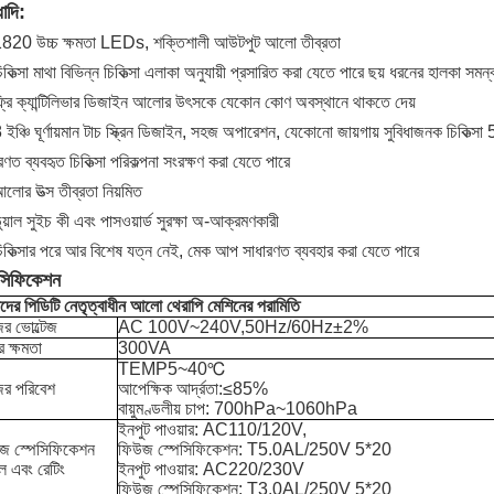
ধাদি:
1820 উচ্চ ক্ষমতা LEDs, শক্তিশালী আউটপুট আলো তীব্রতা
িকিত্সা মাথা বিভিন্ন চিকিত্সা এলাকা অনুযায়ী প্রসারিত করা যেতে পারে ছয় ধরনের হালকা সমন্ব
্রি ক্যান্টিলিভার ডিজাইন আলোর উৎসকে যেকোন কোণ অবস্থানে থাকতে দেয়
 ইঞ্চি ঘূর্ণায়মান টাচ স্ক্রিন ডিজাইন, সহজ অপারেশন, যেকোনো জায়গায় সুবিধাজনক চিকিত্সা
রণত ব্যবহৃত চিকিত্সা পরিকল্পনা সংরক্ষণ করা যেতে পারে
লোর উত্স তীব্রতা নিয়মিত
ুয়াল সুইচ কী এবং পাসওয়ার্ড সুরক্ষা অ-আক্রমণকারী
িকিত্সার পরে আর বিশেষ যত্ন নেই, মেক আপ সাধারণত ব্যবহার করা যেতে পারে
েসিফিকেশন
ের পিডিটি নেতৃত্বাধীন আলো থেরাপি মেশিনের পরামিতি
ের ভোল্টেজ
AC 100V~240V,50Hz/60Hz±2%
র ক্ষমতা
300VA
TEMP5~40℃
ের পরিবেশ
আপেক্ষিক আর্দ্রতা:≤85%
বায়ুমণ্ডলীয় চাপ: 700hPa~1060hPa
ইনপুট পাওয়ার: AC110/120V,
জ স্পেসিফিকেশন
ফিউজ স্পেসিফিকেশন: T5.0AL/250V 5*20
ল এবং রেটিং
ইনপুট পাওয়ার: AC220/230V
ফিউজ স্পেসিফিকেশন: T3.0AL/250V 5*20