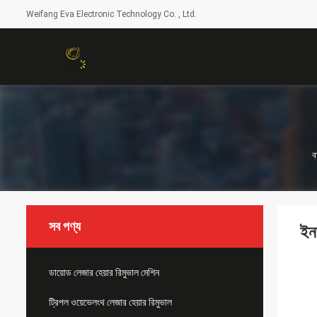
Weifang Eva Electronic Technology Co. , Ltd.
ব
সব পণ্য
ইন
ডায়োড লেজার হেয়ার রিমুভাল মেশিন
ট্রিপল ওয়েভেলংথ লেজার হেয়ার রিমুভাল