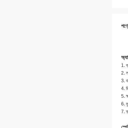
পণ্য
অ্য
1. ব
2. ল
3. ব
4. ছ
5. ক
6. ম
7. ক
স্পে