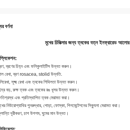
ের বর্ণনা
মুখের চিকিত্সার জন্য ত্বকের যত্ন ইনফ্রারেড আলো
াপ্লিকেশন:
্রণ, ব্রণের চিহ্ন এবং ফলিকুলাইটিস উন্নত করুন।
াল রেখা, ব্রণ rosacea, stolid উন্নতি.
লিরেখা, সূক্ষ্ম রেখা এবং ত্বকের শিথিলতা উন্নত করুন।
িদ্র বড়, রুক্ষ ত্বক এবং ত্বকের রঙ ধূসর উন্নত করুন।
্ষতিগ্রস্থ এবং প্রতিস্থাপিত ত্বক মেরামত করা।
ুখের নিউরোপ্যাথির পুনরুদ্ধার, পোড়া, ফোস্কা, পিগমেন্টেশনের সিক্যুলা মেরামত করা।
্লান্তি দূরীকরণ, চাপ উপশম, ঘুমের মান উন্নত।
সিফিকেশন: