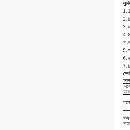
সুবি
1. 
2. চ
3. ফ
4. 8
সাধা
5. আ
6. ড
7. চ
স্প
আমাদ
কাজ
হারে
কাজ
ফিউ
মডে