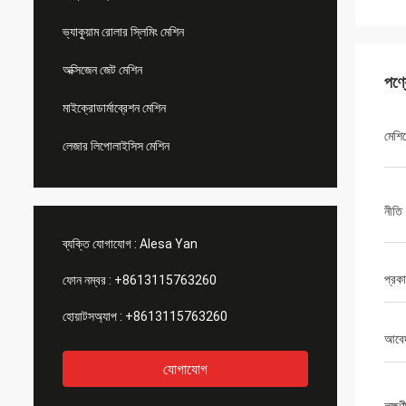
ভ্যাকুয়াম রোলার স্লিমিং মেশিন
অক্সিজেন জেট মেশিন
পণ্
মাইক্রোডার্মাব্রেশন মেশিন
মেশি
লেজার লিপোলাইসিস মেশিন
নীতি
ব্যক্তি যোগাযোগ :
Alesa Yan
প্রক
ফোন নম্বর :
+8613115763260
হোয়াটসঅ্যাপ :
+8613115763260
আবে
যোগাযোগ