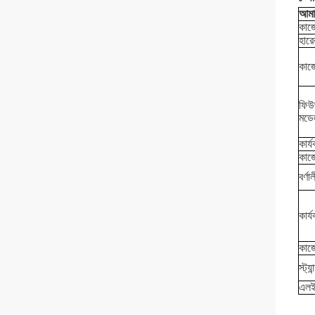
আমাদ
কাজ
হারে
কাজ
ফিউ
মডে
কার্
কাজে
বর্ণা
কার্
কাজে
স্ট্য
এলই