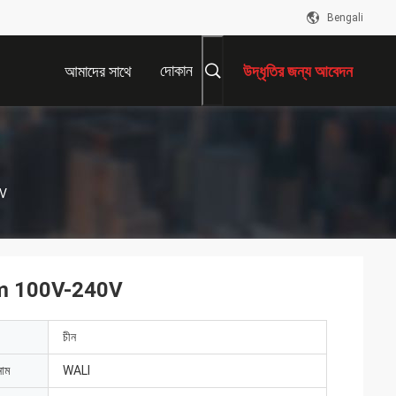
Bengali
দোকান
আমাদের সাথে
উদ্ধৃতির জন্য আবেদন
যোগাযোগ করুন
0V
17nm 100V-240V
চীন
নাম
WALI