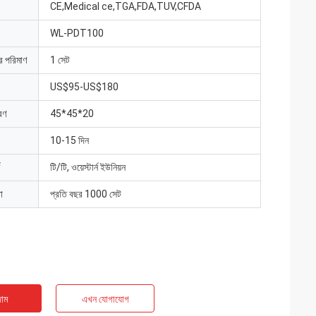
CE,Medical ce,TGA,FDA,TUV,CFDA
WL-PDT100
ার পরিমাণ
1 সেট
US$95-US$180
রণ
45*45*20
10-15 দিন
টি/টি, ওয়েস্টার্ন ইউনিয়ন
া
প্রতি বছর 1000 সেট
াম
এখন যোগাযোগ