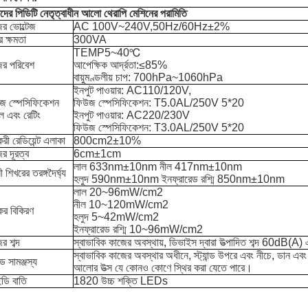
ের পিডিটি নেতৃত্বাধীন আলো থেরাপি মেশিনের পরামিতি
ের ভোল্টেজ
AC 100V~240V,50Hz/60Hz±2%
র ক্ষমতা
300VA
TEMP5~40℃
ের পরিবেশ
আপেক্ষিক আর্দ্রতা:≤85%
বায়ুমণ্ডলীয় চাপ: 700hPa~1060hPa
ইনপুট পাওয়ার: AC110/120V,
জ স্পেসিফিকেশন
ফিউজ স্পেসিফিকেশন: T5.0AL/250V 5*20
ল এবং রেটিং
ইনপুট পাওয়ার: AC220/230V
ফিউজ স্পেসিফিকেশন: T3.0AL/250V 5*20
যকরী রেডিয়েন্ট এলাকা
800cm2±10%
র দূরত্ব
6cm±1cm
লাল 633nm±10nm নীল 417nm±10nm
লী শিখরের তরঙ্গদৈর্ঘ্য
হলুদ 590nm±10nm ইনফ্রারেড রশ্মি 850nm±10nm
লাল 20~96mW/cm2
নীল 10~120mW/cm2
যকর বিকিরণ
হলুদ 5~42mW/cm2
ইনফ্রারেড রশ্মি 10~96mW/cm2
র শব্দ
স্বাভাবিক কাজের অবস্থায়, ডিভাইস দ্বারা উত্পাদিত শব্দ 60dB(A) এ
স্বাভাবিক কাজের অবস্থার অধীনে, স্ট্যান্ড উপরে এবং নীচে, ডান এবং ব
ান্ড সামঞ্জস্য
আলোর উত্স যে কোনও কোণে স্থির করা যেতে পারে।
ডি বাতি
1820 উচ্চ শক্তি LEDs