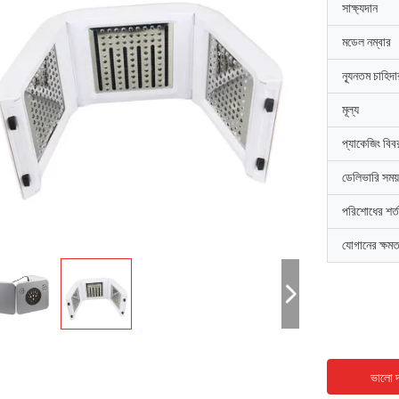
সাক্ষ্যদান
মডেল নম্বার
ন্যূনতম চাহিদ
মূল্য
প্যাকেজিং বিব
ডেলিভারি সময়
পরিশোধের শর্ত
যোগানের ক্ষমত
ভালো দ