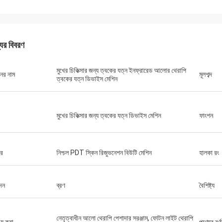
যের বিবরণ
মুখের চিকিত্সার জন্য ত্বকের যত্ন ইনফ্রারেড আলোর থেরাপি
নের নাম
মূলশব্দ
ত্বকের যত্ন ডিভাইস মেশিন
মুখের চিকিত্সার জন্য ত্বকের যত্ন ডিভাইস মেশিন
ফাংশন
ার
নিশ্চল PDT স্কিন রিজুভনেশন বিউটি মেশিন
হালকা রং
দন
ব্রণ
বৈশিষ্ট্য
নেতৃত্বাধীন আলো থেরাপি পেশাদার সরঞ্জাম, ফোটন লাইট থেরাপি