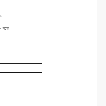
য়
 5 ধরনের