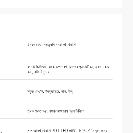
ইনফ্রারেড নেতৃত্বাধীন আলো থেরাপি
ব্রণের চিকিৎসা, রঙ্গক অপসারণ, ত্বকের পুনরুজ্জীবন, ত্বক শক্ত
করা, বলি রিমুভার
সবুজ, বেগুনি, ইনফ্রারেড, লাল, নীল,
ত্বক শক্ত করা, রঙ্গক অপসারণ, ব্রণ চিকিত্সা
লাল আলো থেরাপি PDT LED লাইট থেরাপি মেশিন ব্রণ জন্য