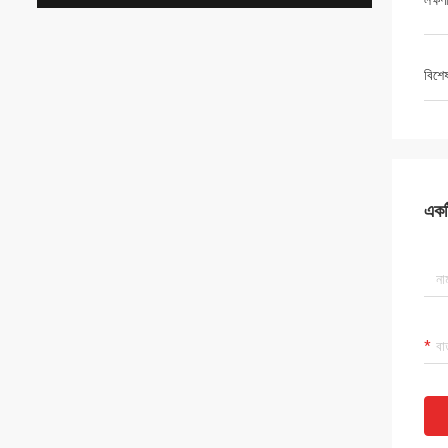
লক্ষণ
বিশে
একটি