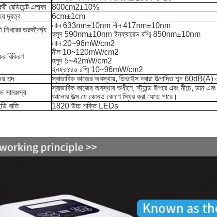
যকরী রেডিয়েন্ট এলাকা
800cm2±10%
র দূরত্ব
6cm±1cm
লাল 633nm±10nm নীল 417nm±10nm
লী শিখরের তরঙ্গদৈর্ঘ্য
হলুদ 590nm±10nm ইনফ্রারেড রশ্মি 850nm±10nm
লাল 20~96mW/cm2
নীল 10~120mW/cm2
যকর বিকিরণ
হলুদ 5~42mW/cm2
ইনফ্রারেড রশ্মি 10~96mW/cm2
র শব্দ
স্বাভাবিক কাজের অবস্থায়, ডিভাইস দ্বারা উত্পাদিত শব্দ 60dB(A) এ
স্বাভাবিক কাজের অবস্থার অধীনে, স্ট্যান্ড উপরে এবং নীচে, ডান এবং ব
ান্ড সামঞ্জস্য
আলোর উত্স যে কোনও কোণে স্থির করা যেতে পারে।
ডি বাতি
1820 উচ্চ শক্তি LEDs