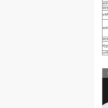
কার্
কাজে
বর্ণা
কার্
কাজে
স্ট্য
এলই