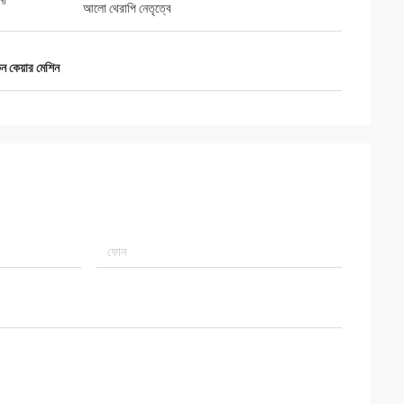
না
আলো থেরাপি নেতৃত্বে
 কেয়ার মেশিন