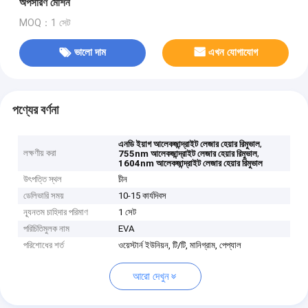
অপসারণ মেশিন
MOQ：1 সেট
ভালো দাম
এখন যোগাযোগ
পণ্যের বর্ণনা
,
এনডি ইয়াগ আলেকজান্দ্রাইট লেজার হেয়ার রিমুভাল
লক্ষণীয় করা
,
755nm আলেকজান্দ্রাইট লেজার হেয়ার রিমুভাল
1604nm আলেকজান্দ্রাইট লেজার হেয়ার রিমুভাল
উৎপত্তি স্থল
চীন
ডেলিভারি সময়
10-15 কার্যদিবস
ন্যূনতম চাহিদার পরিমাণ
1 সেট
পরিচিতিমুলক নাম
EVA
পরিশোধের শর্ত
ওয়েস্টার্ন ইউনিয়ন, টি/টি, মানিগ্রাম, পেপ্যাল
আরো দেখুন