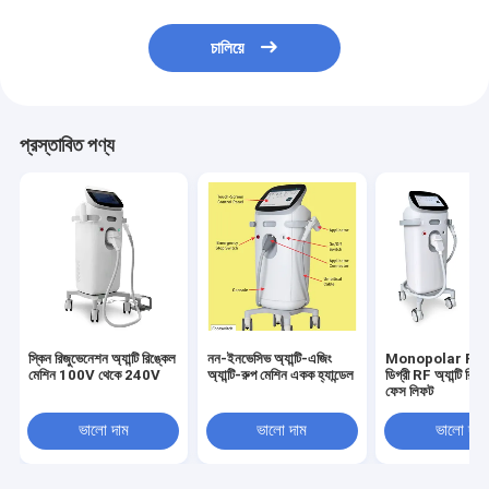
চালিয়ে
প্রস্তাবিত পণ্য
স্কিন রিজুভেনেশন অ্যান্টি রিঙ্কেল
নন-ইনভেসিভ অ্যান্টি-এজিং
Monopolar RF 36
মেশিন 100V থেকে 240V
অ্যান্টি-রুপ মেশিন একক হ্যান্ডেল
ডিগ্রী RF অ্যান্টি রিঙ
ফেস লিফট
ভালো দাম
ভালো দাম
ভালো দাম