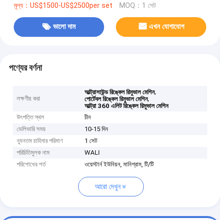
মূল্য：US$1500-US$2500per set
MOQ：1 সেট
ভালো দাম
এখন যোগাযোগ
পণ্যের বর্ণনা
,
আল্ট্রাসাউন্ড রিঙ্কেল রিমুভাল মেশিন
লক্ষণীয় করা
,
পোর্টেবল রিঙ্কেল রিমুভাল মেশিন
আল্ট্রা 360 এলিট রিঙ্কেল রিমুভাল মেশিন
উৎপত্তি স্থল
চীন
ডেলিভারি সময়
10-15 দিন
ন্যূনতম চাহিদার পরিমাণ
1 সেট
পরিচিতিমুলক নাম
WALI
পরিশোধের শর্ত
ওয়েস্টার্ন ইউনিয়ন, মানিগ্রাম, টি/টি
আরো দেখুন