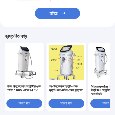
চালিয়ে
প্রস্তাবিত পণ্য
স্কিন রিজুভেনেশন অ্যান্টি রিঙ্কেল
নন-ইনভেসিভ অ্যান্টি-এজিং
Monopolar RF 36
মেশিন 100V থেকে 240V
অ্যান্টি-রুপ মেশিন একক হ্যান্ডেল
ডিগ্রী RF অ্যান্টি রিঙ
ফেস লিফট
ভালো দাম
ভালো দাম
ভালো দাম