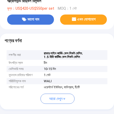
আল্ট্রাসাউন্ড রিঙ্কেল রিমুভাল
মূল্য：US$420-US$550per set
MOQ：1 সেট
ভালো দাম
এখন যোগাযোগ
পণ্যের বর্ণনা
,
রাডার লাইন কার্ভিং ফেস লিফট মেশিন
লক্ষণীয় করা
1.5 মিমি কার্টিজ ফেস লিফট মেশিন
উৎপত্তি স্থল
চীন
ডেলিভারি সময়
10-15 দিন
ন্যূনতম চাহিদার পরিমাণ
1 সেট
পরিচিতিমুলক নাম
WALI
পরিশোধের শর্ত
ওয়েস্টার্ন ইউনিয়ন, মানিগ্রাম, টি/টি
আরো দেখুন