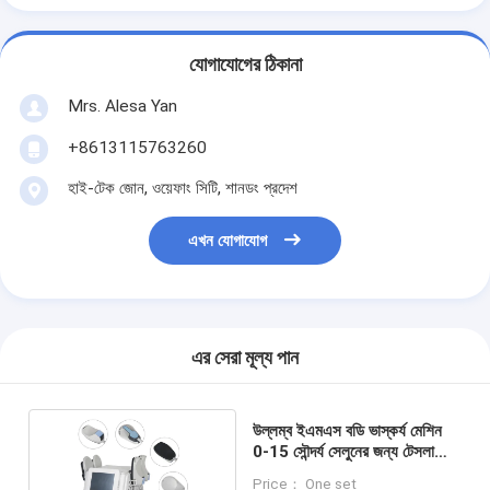
যোগাযোগের ঠিকানা
Mrs. Alesa Yan
+8613115763260
হাই-টেক জোন, ওয়েফাং সিটি, শানডং প্রদেশ
এখন যোগাযোগ
এর সেরা মূল্য পান
উল্লম্ব ইএমএস বডি ভাস্কর্য মেশিন
0-15 সৌন্দর্য সেলুনের জন্য টেসলা
তীব্রতা স্তর
Price： One set