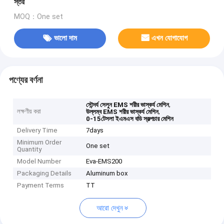
স্তর
MOQ：One set
ভালো দাম
এখন যোগাযোগ
পণ্যের বর্ণনা
,
সৌন্দর্য সেলুন EMS শরীর ভাস্কর্য মেশিন
লক্ষণীয় করা
,
উল্লম্ব EMS শরীর ভাস্কর্য মেশিন
0-15টেসলা ইএমএস বডি স্কল্পচার মেশিন
Delivery Time
7days
Minimum Order
One set
Quantity
Model Number
Eva-EMS200
Packaging Details
Aluminum box
Payment Terms
TT
আরো দেখুন