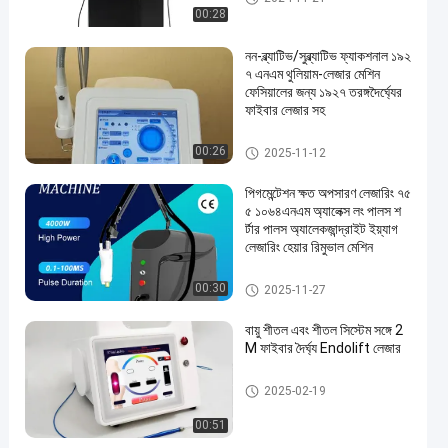
00:28
নন-ব্ল্যাটিভ/সুব্ল্যাটিভ ফ্যাকশনাল ১৯২
৭ এনএম থুলিয়াম-লেজার মেশিন
ফেসিয়ালের জন্য ১৯২৭ তরঙ্গদৈর্ঘ্যের
ফাইবার লেজার সহ
ডায়োড লেজার হেয়ার রিমুভাল মেশিন
00:26
2025-11-12
পিগমেন্টেশন ক্ষত অপসারণ লেজারিং ৭৫
৫ ১০৬৪এনএম অ্যালেক্স লং পালস শ
র্টার পালস অ্যালেকজান্দ্রাইট ইয়্যাগ
লেজারিং হেয়ার রিমুভাল মেশিন
লং ইমপ্লাস লেজার হেয়ার অপসারণ
00:30
2025-11-27
বায়ু শীতল এবং শীতল সিস্টেম সঙ্গে 2
M ফাইবার দৈর্ঘ্য Endolift লেজার
লেজার লিপোলাইসিস মেশিন
2025-02-19
00:51