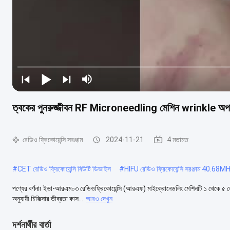
ত্বকের পুনরুজ্জীবন RF Microneedling মেশিন wrinkle অপস
রেডিও ফ্রিকোয়েন্সি সরঞ্জাম
2024-11-21
4 মতামত
#
CET রেডিও ফ্রিকোয়েন্সি বিউটি ডিভাইস
#
HIFU রেডিও ফ্রিকোয়েন্সি সরঞ্জাম 40.68M
পণ্যের বর্ণনাঃ ইভা-আরএম০৩ রেডিওফ্রিকোয়েন্সি (আরএফ) মাইক্রোনেডলিং মেশিনটি ১ থেকে ৫ জ
অনুযায়ী চিকিত্সার তীব্রতা কাস...
আরও দেখুন
দর্শনার্থীর বার্তা