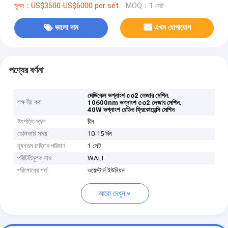
মূল্য：US$3500-US$6000 per set
MOQ：1 সেট
ভালো দাম
এখন যোগাযোগ
পণ্যের বর্ণনা
,
মেডিকেল ভগ্নাংশ co2 লেজার মেশিন
লক্ষণীয় করা
,
10600nm ভগ্নাংশ co2 লেজার মেশিন
40W ভগ্নাংশ রেডিও ফ্রিকোয়েন্সি মেশিন
উৎপত্তি স্থল
চীন
ডেলিভারি সময়
10-15 দিন
ন্যূনতম চাহিদার পরিমাণ
1 সেট
পরিচিতিমুলক নাম
WALI
পরিশোধের শর্ত
ওয়েস্টার্ন ইউনিয়ন
আরো দেখুন