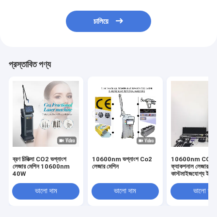
চালিয়ে
প্রস্তাবিত পণ্য
ব্রণ চিকিত্সা CO2 ভগ্নাংশ
10600nm ভগ্নাংশ Co2
10600nm CO2
লেজার মেশিন 10600nm
লেজার মেশিন
ফ্যাকশনাল লেজার মে
40W
কাস্টমাইজযোগ্য ইমপ
পাওয়ার লেভেল
ভালো দাম
ভালো দাম
ভালো দাম