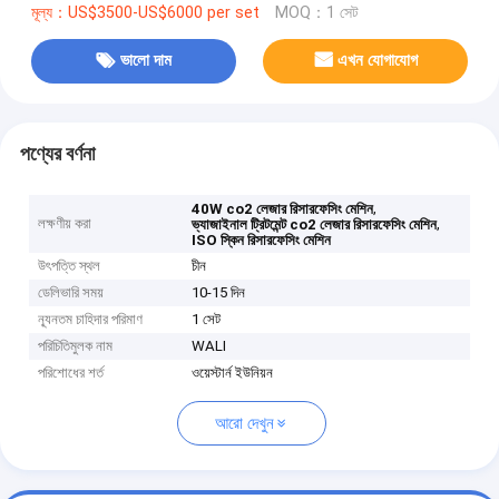
মূল্য：US$3500-US$6000 per set
MOQ：1 সেট
ভালো দাম
এখন যোগাযোগ
পণ্যের বর্ণনা
,
40W co2 লেজার রিসারফেসিং মেশিন
লক্ষণীয় করা
,
ভ্যাজাইনাল ট্রিটমেন্ট co2 লেজার রিসারফেসিং মেশিন
ISO স্কিন রিসারফেসিং মেশিন
উৎপত্তি স্থল
চীন
ডেলিভারি সময়
10-15 দিন
ন্যূনতম চাহিদার পরিমাণ
1 সেট
পরিচিতিমুলক নাম
WALI
পরিশোধের শর্ত
ওয়েস্টার্ন ইউনিয়ন
আরো দেখুন