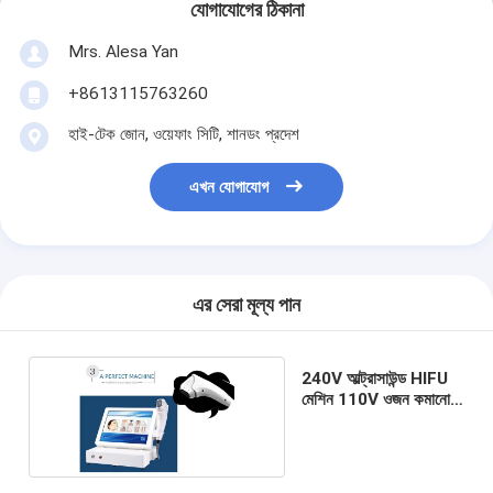
যোগাযোগের ঠিকানা
Mrs. Alesa Yan
+8613115763260
হাই-টেক জোন, ওয়েফাং সিটি, শানডং প্রদেশ
এখন যোগাযোগ
এর সেরা মূল্য পান
240V আল্ট্রাসাউন্ড HIFU
মেশিন 110V ওজন কমানোর
5 হ্যান্ডেল