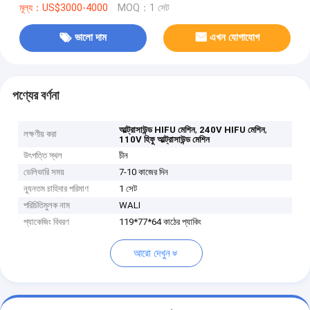
মূল্য：US$3000-4000
MOQ：1 সেট
ভালো দাম
এখন যোগাযোগ
পণ্যের বর্ণনা
,
,
আল্ট্রাসাউন্ড HIFU মেশিন
240V HIFU মেশিন
লক্ষণীয় করা
110V হিফু আল্ট্রাসাউন্ড মেশিন
উৎপত্তি স্থল
চীন
ডেলিভারি সময়
7-10 কাজের দিন
ন্যূনতম চাহিদার পরিমাণ
1 সেট
পরিচিতিমুলক নাম
WALI
প্যাকেজিং বিবরণ
119*77*64 কাঠের প্যাকিং
আরো দেখুন