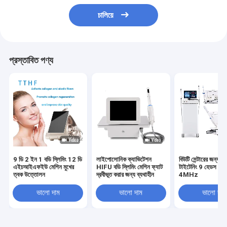
চালিয়ে
প্রস্তাবিত পণ্য
9 ডি 2 ইন 1 বডি স্লিমিং 12 ডি
লাইপোসোনিক ক্যাভিটেশন
বিউটি সেন্টারের জন্য স্
এইচআইএফইউ মেশিন মুখের
HIFU বডি স্লিমিং মেশিন ফ্যাট
টাইটেনিং 9 হেডস HI
ত্বক উত্তোলন
দ্রবীভূত করার জন্য ব্যথাহীন
4MHz
ভালো দাম
ভালো দাম
ভালো দাম