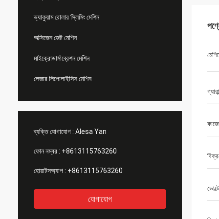
ভ্যাকুয়াম রোলার স্লিমিং মেশিন
পণ্
অক্সিজেন জেট মেশিন
মেশি
মাইক্রোডার্মাব্রেশন মেশিন
লেজার লিপোলাইসিস মেশিন
গ্যারান
কাজের
ব্যক্তি যোগাযোগ :
Alesa Yan
ফোন নম্বর :
+8613115763260
বিক্র
হোয়াটসঅ্যাপ :
+8613115763260
ভোল্ট
যোগাযোগ