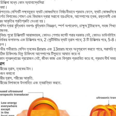
 চিকিত্সা মধ্যে কোন অ্যানাস্থেসিয়া
্রিয়া।
াপত্তাঃ মেশিনটি লক্ষ্যযুক্ত ফ্যাট কোষগুলিতে নির্বাচনীভাবে প্রভাব ফেলে, ফ্যাট কোষগুলিক
র্গত বিপাকের শোষণ এবং বিভাজন দ্বারা সরানো হয়এদিকে, আশেপাশের ত্বক, রক্তনালী এবং
ের আকৃতির প্রতিশ্রুতি দেওয়া হয়।
েশিন দ্বারা বুদ্ধিমান নকশাঃ বুদ্ধিমান নিয়ন্ত্রণ, স্পর্শ অপারেশন, চাক্ষুষ ইন্টারফেস, সহজ শি
ধাজনক.
ুবিধাঃ পুরো চিকিত্সাটি আরামদায়ক, কোনও শেপার কর্সেট পরার দরকার নেই, কোনও ডাউনট
ার্যকর ফলাফলঃ এক চিকিত্সার পরে, 2 সেন্টিমিটার ফ্যাট হ্রাস পাবে; 3 টি চিকিত্সার পরে, 5-8
াফল।
গভীর গভীরতাঃ মেশিন ত্বকের 8mm এবং 13mm মধ্যে অনুপ্রবেশ করতে পারে, সরাসরি ত
ঠিক চিকিৎসাঃ হিফু চিকিৎসা আশেপাশের টিস্যুতে আঘাত করে না
োন পুনরুদ্ধারের প্রয়োজন নেই, জীবন কাজ এবং বিশ্রাম প্রভাবিত করে না, প্রভাব দীর্ঘ সময়
়োগ
রীরের হ্রাস, ত্বকের টান।
ওজন কমানো
রীর হ্রাস, শরীরের আকৃতি.
রীরের বিপাককে উৎসাহিত এবং ত্বরান্বিত করতে.