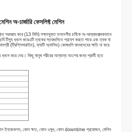
মেশিন অ-চার্জারি ফেসলিফ্ট মেশিন
শক্তি সরবরাহ করে (13 মিমি) লক্ষ্যযুক্ত তলদেশীয় চর্বিকে অ-আক্রমণাত্মকভাবে
ত চর্বি টিস্যু ধ্বংস করেএটি ত্বকের স্তরগুলিতে প্রবেশ করতে পারে এবং ত্বক বা
ামগ্রী (ট্রিগ্লিসারাইড), ফ্যাটি অ্যাসিড) কোষগুলি মানবদেহের ক্ষতি না করে
াবে ধ্বংস করে দেয়। কিছু মানুষ শরীরের অন্যান্য অংশের জন্য প্রার্থী হতে
যথা, কোন ইনজেকশন, কোন ক্ষত, কোন ওষুধ, কোন downtime প্রয়োজন, মেশিন