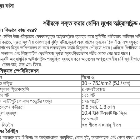
ের বর্ণনা
শরীরকে শক্ত করার মেশিন মুখের আল্ট্রাসাউন্ড 
িন কিভাবে কাজ করে?
ু মেশিন উচ্চ-তীব্রতার ফোকাসযুক্ত আল্ট্রাসাউন্ড ব্যবহার করে সুনির্দিষ্ট গভীরতায় অভিন্ন 
স করতে, দ্রুত স্থানীয় তাপমাত্রা বৃদ্ধি ঘটায়,ভ্রূণ এবং পাশের ত্বকের ঠিক নীচে লক্ষ্যযুক্
াশের টিস্যু ক্ষতিগ্রস্ত না করে লক্ষ্যযুক্ত ফ্যাট টিস্যুতে পৌঁছতে পারে।এদিকে বিপাকিত স
 সঞ্চালন এবং লিম্ফ্যাটিক ড্রেনিয়েজ দ্বারা স্বয়ংক্রিয়ভাবে শরীর থেকে বের হয়ে যাবে।
ন্ত্রটি অত্যাধুনিক আল্ট্রাসাউন্ড প্রযুক্তি ব্যবহার করে আবেলের অপ্রয়োজনীয় চর্বি স্থায়ীভ
, যেমন বাহু, উরু,এবং ফিরে.
নিক্যাল স্পেসিফিকেশন
ল
লিপো ৩
ি শক্তি
30 ~ 75J/cm2 (5J / ধাপ)
্বনক ফ্রিকোয়েন্সি
৪ এমএইচজেড
ার শট
৫২৫ শট
 আউটপুট ফোকাস পয়েন্টের সংখ্যা
৫৭৬ পয়েন্ট
যোগের গভীরতা
0.8 সেমি, 1.3 সেমি
্ত্রণ ব্যবস্থা
10.4 ইঞ্চি টিএফটি টাচ স্ক্রিন
তি
৩০০ ওয়াট
ং সিস্টেম
জল শীতল এবং বায়ু শীতল
ের বৈশিষ্ট্য
 অস্ত্রোপচার চিকিত্সাঃ অ আক্রমণাত্মক প্রযুক্তি, কোন সুই, আরামদায়ক এবং কোন ব্