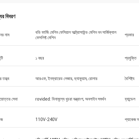
যের বিবরণ
বডি ফার্মিং মেশিন ফেসিয়াল আল্ট্রাসাউন্ড মেশিন নন সার্জিক্যাল
নের নাম
প্রকার
ফেসলিফ্ট মেশিন
্টি
১ বছর
প্রযুক্তি
 তত্ত্ব
আরএফ, ইনফ্রারেড লেজার, ভ্যাকুয়াম, রোলার
বৈশিষ্ট্য
য়োত্তর সেবা
rovided: বিনামূল্যে খুচরা যন্ত্রাংশ, অনলাইন সমর্থন
হ্যান্ডেল
েজ
110V-240V
প্যাকেজ 