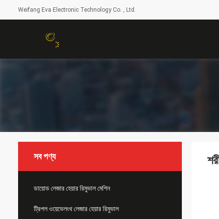
Weifang Eva Electronic Technology Co. , Ltd.
সব পণ্য
শর
ডায়োড লেজার হেয়ার রিমুভাল মেশিন
ট্রিপল ওয়েভেলংথ লেজার হেয়ার রিমুভাল