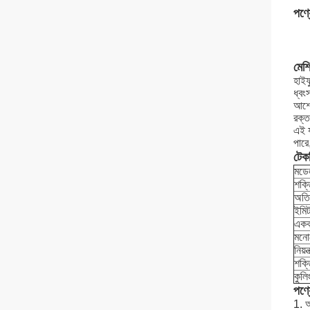
পণ্য
মেশ
হাইফ
ধ্বং
আশেপ
রক্ত
এই য
পারে
টেক
মডে
শক্ত
অতিস
ইমিট
একক
মনো
নিয়ন
শক্
কুলি
পণ্য
1. অ