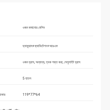
ওজন কমানোর মেশিন
ভ্যাকুয়াম+ক্যাভিটেশন+আরএফ
ওজন হ্রাস, অন্যান্য, ত্বক শক্ত করা, সেলুলাইট হ্রাস
5 হাতল
আকার
119*77*64