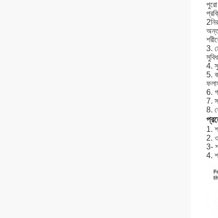
পুরো
প্রক
2নির
অন্ত
শরীর
3. ম
সুবি
4. স
5. ক
ফল
6. 
7. স
8. ক
প্রয
1. শ
2. 
3- শ
4. শ