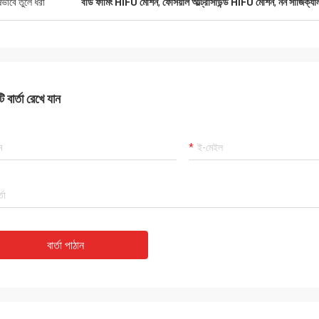
ষভাবে তুলে ধরা
বডি ফার্মিং HIFU মেশিন
,
ফেসিয়াল আল্ট্রাসাউন্ড HIFU মেশিন
,
নন সার্জিক্যা
 বার্তা রেখে যান
বার্তা পাঠান