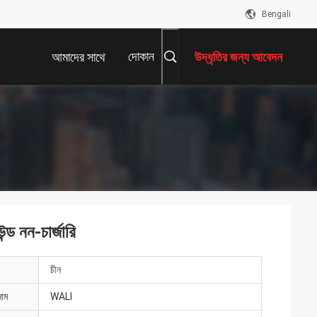
Bengali
দোকান
আমাদের সাথে
উদ্ধৃতির জন্য আবেদন
যোগাযোগ করুন
ড নন-চার্জারি
চীন
নাম
WALI