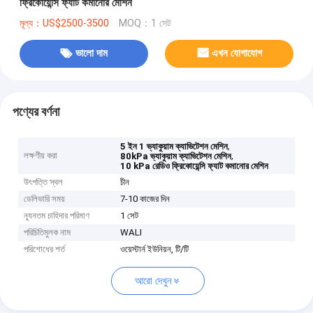
ফ্রিকোয়েন্সি ফ্যাট কমানোর মেশিন
মূল্য：US$2500-3500
MOQ：1 সেট
ভালো দাম
এখন যোগাযোগ
পণ্যের বর্ণনা
,
5 ইন 1 ভ্যাকুয়াম ক্যাভিটেশন মেশিন
লক্ষণীয় করা
,
80kPa ভ্যাকুয়াম ক্যাভিটেশন মেশিন
10 kPa রেডিও ফ্রিকোয়েন্সি ফ্যাট কমানোর মেশিন
উৎপত্তি স্থল
চীন
ডেলিভারি সময়
7-10 কাজের দিন
ন্যূনতম চাহিদার পরিমাণ
1 সেট
পরিচিতিমুলক নাম
WALI
পরিশোধের শর্ত
ওয়েস্টার্ন ইউনিয়ন, টি/টি
আরো দেখুন