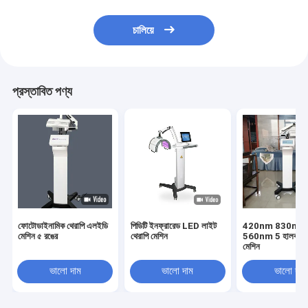
চালিয়ে
প্রস্তাবিত পণ্য
ফোটোডাইনামিক থেরাপি এলইডি
পিডিটি ইনফ্রারেড LED লাইট
420nm 830nm
মেশিন ৫ রঙের
থেরাপি মেশিন
560nm 5 হালকা পিড
মেশিন
ভালো দাম
ভালো দাম
ভালো দাম