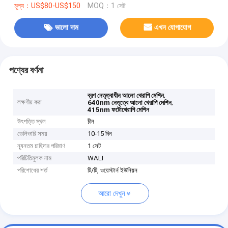
মূল্য：US$80-US$150
MOQ：1 সেট
ভালো দাম
এখন যোগাযোগ
পণ্যের বর্ণনা
,
ব্রণ নেতৃত্বাধীন আলো থেরাপি মেশিন
লক্ষণীয় করা
,
640nm নেতৃত্বে আলো থেরাপি মেশিন
415nm ফটোথেরাপি মেশিন
উৎপত্তি স্থল
চীন
ডেলিভারি সময়
10-15 দিন
ন্যূনতম চাহিদার পরিমাণ
1 সেট
পরিচিতিমুলক নাম
WALI
পরিশোধের শর্ত
টি/টি, ওয়েস্টার্ন ইউনিয়ন
আরো দেখুন