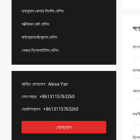
ভ্যাকুয়াম রোলার স্লিমিং মেশিন
অক্সিজেন জেট মেশিন
পণ্
মাইক্রোডার্মাব্রেশন মেশিন
ফাংশ
লেজার লিপোলাইসিস মেশিন
হালক
ব্যক্তি যোগাযোগ :
Alesa Yan
আবে
ফোন নম্বর :
+8613115763260
হোয়াটসঅ্যাপ :
+8613115763260
লক্ষণ
যোগাযোগ
বিশে