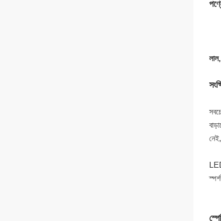
পণ্য
লাল,
সংক্
সবচে
বাড়
নেই,
LEDs
স্পর
স্প