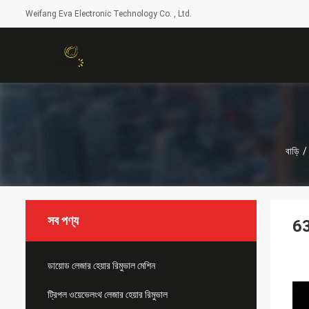
Weifang Eva Electronic Technology Co. , Ltd.
বাড়ি
/
সব পণ্য
63
ডায়োড লেজার হেয়ার রিমুভাল মেশিন
ট্রিপল ওয়েভেলংথ লেজার হেয়ার রিমুভাল