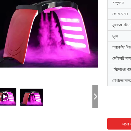
সাক্ষ্যদান
মডেল নম্বার
ন্যূনতম চাহিদ
মূল্য
প্যাকেজিং বিব
ডেলিভারি সময়
পরিশোধের শর্ত
যোগানের ক্ষমত
ভালো দ