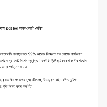
জন্য pdt led লাইট থেরাপি মেশিন
ফটোবায়োলজি ব্যবহার করে 99% আলোর বিশুদ্ধতা সহ কোষের কার্যকলাপ
ের জন্য একটি বিশেষ প্রযুক্তি।এলইডি ট্রিটমেন্টে কোনো তাপীয় প্রভাব
 জন্য পৌঁছানো যায় না
ে।একাধিক গবেষণায় সূক্ষ্ম বলিরেখা, ছিদ্রযুক্ত হাইপারপিগমেন্টেশন,
বৃদ্ধি উভয় দ্বারা সমর্থিত।