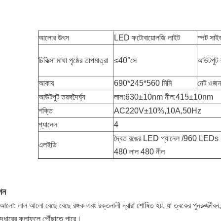
আলোর উৎস
LED ফটোবায়োলজি লাইট
স্পট সাই
চিকিত্সা মাথা পৃষ্ঠের তাপমাত্রা
≤40°সে
আউটপুট 
আকার
690*245*560 মিমি
নেট ওজন
আউটপুট তরঙ্গদৈর্ঘ্য
লাল:630±10nm নীল:415±10nm
শক্তি
AC220V±10%,10A,50Hz
প্যানেল
4
দ্বৈত রঙের LED প্যানেল /960 LEDs
এলইডি
480 লাল 480 নীল
শন
আলো: লাল আলো বেছে বেছে রঙ্গক এবং রক্তনালী দ্বারা শোষিত হয়, যা ত্বকের পুনরুজ্জী
ুদ্ধারের ফলাফলে পৌঁছাতে পারে।