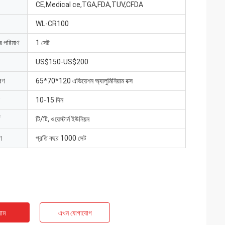
CE,Medical ce,TGA,FDA,TUV,CFDA
WL-CR100
ার পরিমাণ
1 সেট
US$150-US$200
রণ
65*70*120 এভিয়েশন অ্যালুমিনিয়াম বক্স
10-15 দিন
টি/টি, ওয়েস্টার্ন ইউনিয়ন
া
প্রতি বছর 1000 সেট
াম
এখন যোগাযোগ