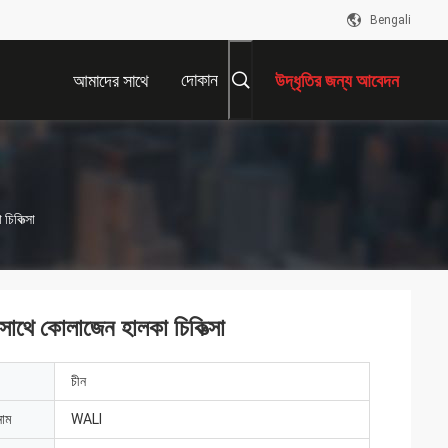
Bengali
দোকান
আমাদের সাথে
উদ্ধৃতির জন্য আবেদন
যোগাযোগ করুন
িকিত্সা
ে কোলাজেন হালকা চিকিত্সা
চীন
নাম
WALI