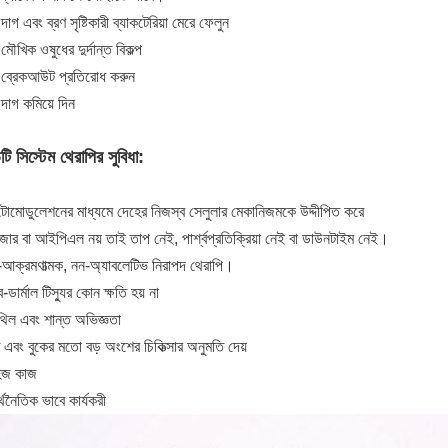
াগ এবং ব্রণ সৃষ্টিকারী ব্যাকটেরিয়া মেরে ফেলুন
ৌখিক ওষুধের দুর্দান্ত বিকল্প
ব্রেকআউট প্রতিরোধ করুন
াগ কমিয়ে দিন
টি সিস্টেম থেরাপির সুবিধা:
োমোডুলেশনের মাধ্যমে দেহের নিজস্ব সেলুলার মেকানিজমকে উদ্দীপিত করে
জার বা আইপিএল নয় তাই তাপ নেই, পার্শ্বপ্রতিক্রিয়া নেই বা ডাউনটাইম নেই।
আক্রমণাত্মক, নন-অ্যাবলেটিভ নিরাপদ থেরাপি।
ব-ডার্মাল টিস্যুর কোন ক্ষতি হয় না
থিল এবং শান্ত অভিজ্ঞতা
খ এবং বুকের মতো বড় অংশের চিকিত্সার অনুমতি দেয়
হজ কাজ
্থনৈতিক ভাবে কার্যকরী