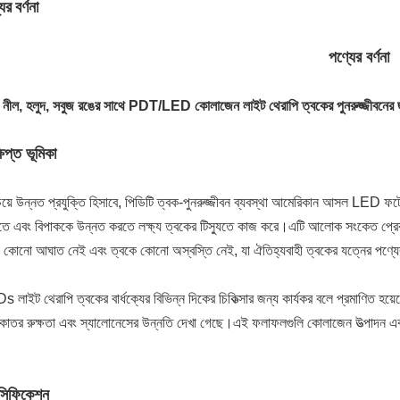
ের বর্ণনা
পণ্যের বর্ণনা
 নীল, হলুদ, সবুজ রঙের সাথে PDT/LED কোলাজেন লাইট থেরাপি ত্বকের পুনরুজ্জীবনের 
ষিপ্ত ভূমিকা
য়ে উন্নত প্রযুক্তি হিসাবে, পিডিটি ত্বক-পুনরুজ্জীবন ব্যবস্থা আমেরিকান আসল LED 
াতে এবং বিপাককে উন্নত করতে লক্ষ্য ত্বকের টিস্যুতে কাজ করে।এটি আলোক সংকেত প্রেরণ
 কোনো আঘাত নেই এবং ত্বকে কোনো অস্বস্তি নেই, যা ঐতিহ্যবাহী ত্বকের যত্নের পণ্যের
 লাইট থেরাপি ত্বকের বার্ধক্যের বিভিন্ন দিকের চিকিত্সার জন্য কার্যকর বলে প্রমাণিত হয়েছ
্শকাতর রুক্ষতা এবং স্যালোনেসের উন্নতি দেখা গেছে।এই ফলাফলগুলি কোলাজেন উত্পাদন এবং 
েসিফিকেশন