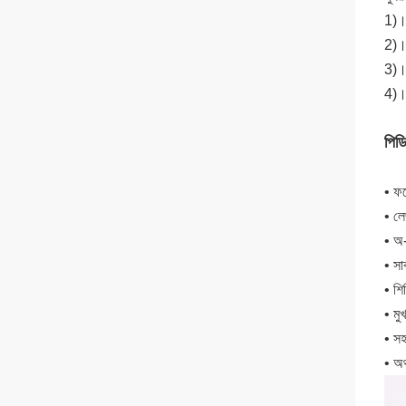
1)।দ
2)।ম
3)।
4)।দ
পিডি
• ফট
• লে
• অ-
• সা
• শি
• মু
• স
• অর