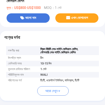
ফেসিয়াল মেশিন
মূল্য：US$800-US$1000
MOQ：1 সেট
ভালো দাম
এখন যোগাযোগ
পণ্যের বর্ণনা
,
স্কিন বিউটি লেড লাইট ফেসিয়াল মেশিন
লক্ষণীয় করা
স্টেশনারি লেড লাইট ফেসিয়াল মেশিন
উৎপত্তি স্থল
চীন
ডেলিভারি সময়
10-15 দিন
ন্যূনতম চাহিদার পরিমাণ
1 সেট
পরিচিতিমুলক নাম
WALI
পরিশোধের শর্ত
টি/টি, ওয়েস্টার্ন ইউনিয়ন, মানিগ্রাম, টি/টি
আরো দেখুন