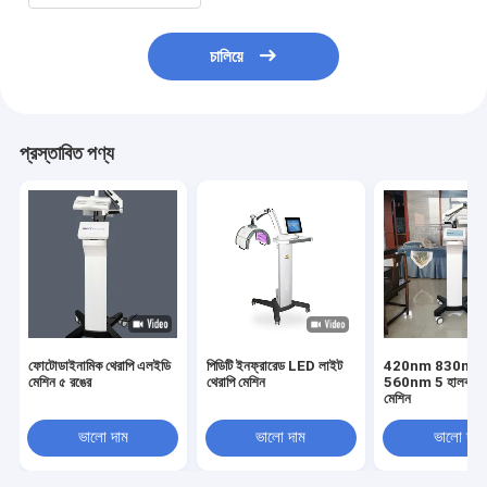
চালিয়ে
প্রস্তাবিত পণ্য
ফোটোডাইনামিক থেরাপি এলইডি
পিডিটি ইনফ্রারেড LED লাইট
420nm 830nm
মেশিন ৫ রঙের
থেরাপি মেশিন
560nm 5 হালকা পিড
মেশিন
ভালো দাম
ভালো দাম
ভালো দাম