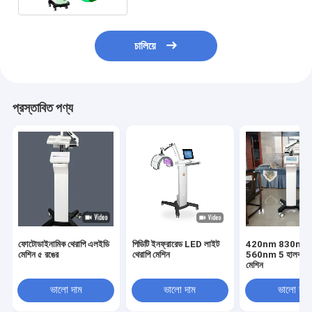
চালিয়ে
প্রস্তাবিত পণ্য
ফোটোডাইনামিক থেরাপি এলইডি
পিডিটি ইনফ্রারেড LED লাইট
420nm 830nm
মেশিন ৫ রঙের
থেরাপি মেশিন
560nm 5 হালকা পিড
মেশিন
ভালো দাম
ভালো দাম
ভালো দাম