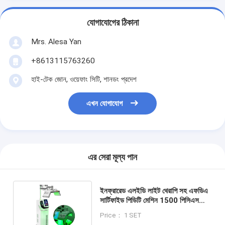
যোগাযোগের ঠিকানা
Mrs. Alesa Yan
+8613115763260
হাই-টেক জোন, ওয়েফাং সিটি, শানডং প্রদেশ
এখন যোগাযোগ
এর সেরা মূল্য পান
ইনফ্রারেড এলইডি লাইট থেরাপি সহ এফডিএ
সার্টিফাইড পিডিটি মেশিন 1500 পিসিএস
এলইডি 30 মিনিট চিকিত্সার সময়
Price： 1 SET