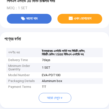
পিসিএস এলইডি 30 মিনিট চিকিত্সার সময়
MOQ：1 SET
ভালো দাম
এখন যোগাযোগ
পণ্যের বর্ণনা
,
ইনফ্রারেড এলইডি লাইট সহ পিডিটি মেশিন
লক্ষণীয় করা
পিডিটি মেশিন 1500 পিসিএস এলইডি সহ
Delivery Time
7days
Minimum Order
1 SET
Quantity
Model Number
EVA-PDT100
Packaging Details
Aluminum box
Payment Terms
TT
আরো দেখুন