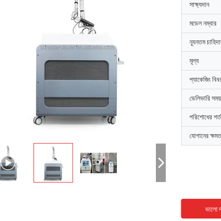
সাক্ষ্যদান
মডেল নম্বার
ন্যূনতম চাহিদ
মূল্য
প্যাকেজিং বিব
ডেলিভারি সময়
পরিশোধের শর্ত
যোগানের ক্ষমত
ভালো দ