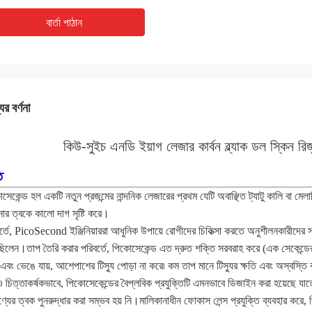
বার্তা পাঠান
ের বর্ণনা
কিউ-সুইচ এনডি ইয়াগ লেজার কার্বন ব্ল্যাক ডল স্কিন 
ি
সেকেন্ড হল একটি নতুন প্রজন্মের নান্দনিক লেজারের প্রথম যেটি অবাঞ্ছিত ট্যাটু কালি বা মেলা
র ত্বকে কালো দাগ সৃষ্টি করে।
র্তে, PicoSecond ইঞ্জিনিয়াররা আধুনিক উপায়ে রোগীদের চিকিত্সা করতে অনুশীলনকারীদের সাহ
িলেন।তাপ তৈরি করার পরিবর্তে, পিকোসেকেন্ড এত দ্রুত শক্তি সরবরাহ করে (এক সেকেন্ডের ট্
এবং ভেঙে যায়, আশেপাশের টিস্যু পোড়া না করে৷ কম তাপ মানে টিস্যুর ক্ষতি এবং অস্বস্তি 
চিত্তাকর্ষকভাবে, পিকোসেকেন্ডের বৈপ্লবিক প্রযুক্তিটি এমনভাবে ডিজাইন করা হয়েছে যাতে শ
ণ্যের ত্বক পুনরুদ্ধার করা সম্ভব হয় নি।মালিকানাধীন ফোকাস লেন্স প্রযুক্তি ব্যবহার করে,