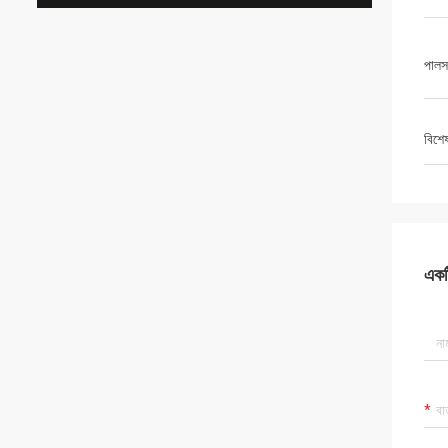
পালস
বিশে
একটি