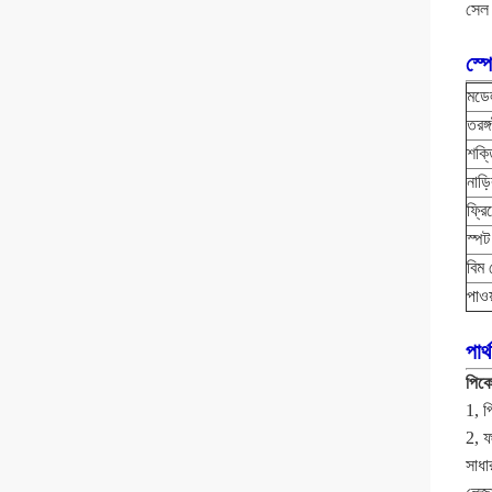
সেল 
স্প
মডে
তরঙ্গ
শক্
নাড়
ফ্রিক
স্পট
বিম 
পাওয
পার্
পিকো
1, প
2, 
সাধা