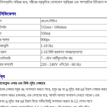
সিগন্যালিং সক্রিয় করে, শরীরের প্রাকৃতিক যোগাযোগ প্রক্রিয়া এবং সাম্প্রতিক ইতিহাসে স
েসিফিকেশন
ল
জেএল-পিভিএ
দৈর্ঘ্য
532nm / 1064nm
তি
350mj
ির প্রস্থ
900ps
োয়েন্সি
1-10 Hz
 ব্যাস
2-10 মিমি ক্রমাগত সামঞ্জস্যযোগ্য
ডেলিভারি
7 - যৌথ আর্টিকুলেটেড বাহু
়ার সাপ্লাই
220 - 240V এসি;50 - 60 Hz
থক্য
সেকেন্ড এসার এবং কিউ-সুইচ লেজারে
িকো-লেজার সবুজ রঙ অপসারণ করতে পারে, হলুদ রঙ যা q-সুইচ করা nd ইয়াগ লেজার করত
ফলাফল আরও চমৎকার, এক সেশনের পরে, আপনি আপাত ফলাফল দেখতে পারেন।এবং
রণত q-সুইচ করা nd ইয়াগ দিয়ে গভীর ট্যাটু অপসারণ করতে 8-12 সেশন লাগে