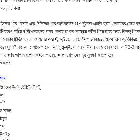
ারপিকো-লেজার সেশনগুলিকে 4-6-এ ছোট করে।এটা ফলাফল এবং গতি বৃদ্ধি
 জন্য চিকিত্সা
িকিত্সার পরে প্রদাহ এবং চিকিত্সার পরে ডাউনটাইম Q? সুইচড এনডি ইয়াগ লেজারের চেয়ে ক
েশিরভাগ চর্মরোগ বিশেষজ্ঞদের জন্য মেলাজমা হল সবচেয়ে কঠিন পিগমেন্টের ক্ষত, কিন্তু পি
-লেজার চিকিত্সার এক সেশনের পরে Q-সুইচড এনডি ইয়াগ লেজারের চেয়ে ভাল প্রতিক্রিয়া 
দের সুস্পষ্ট রঙ কম দেখতে পারেন.কিন্তু q-সুইচড এনডি ইয়াগ লেজারের সাথে, এটি 2-3 লা
, তারপর আপনি তুলনা করতে পারেন. কারণ রোগীদের সূর্য সুরক্ষা করতে হবে
্সার পর .
ংশন
টু/চোখের উলকি/ঠোঁটের ট্যাটু
কল
্পট
্ক স্থান
চিহ্ন
সমা
ইএইচ