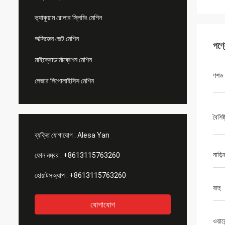
ভ্যাকুয়াম রোলার স্লিমিং মেশিন
অক্সিজেন জেট মেশিন
পণ্
মাইক্রোডার্মাব্রেশন মেশিন
ণশড
লেজার লিপোলাইসিস মেশিন
বৈশিষ্
ব্যক্তি যোগাযোগ :
Alesa Yan
নাড়ি
ফোন নম্বর :
+8613115763260
হোয়াটসঅ্যাপ :
+8613115763260
বাহু
যোগাযোগ
ওয়ারে