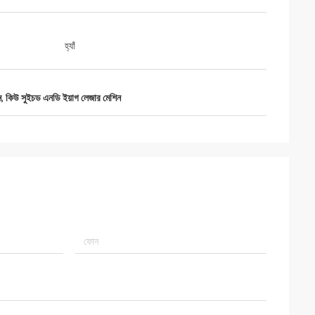
হ্যাঁ
ন
,
কিউ সুইচড এনডি ইয়াগ লেজার মেশিন