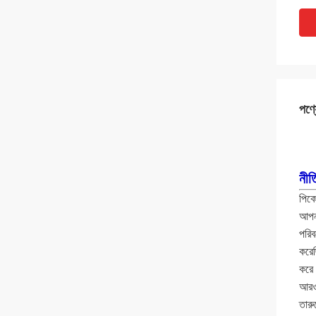
পণ্য
নীত
পিকো
আপনা
পরিব
করেছ
করে 
আরও 
তারু