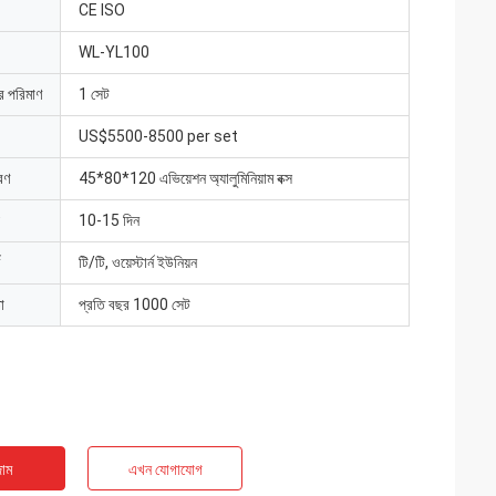
CE ISO
WL-YL100
ার পরিমাণ
1 সেট
US$5500-8500 per set
রণ
45*80*120 এভিয়েশন অ্যালুমিনিয়াম বক্স
10-15 দিন
টি/টি, ওয়েস্টার্ন ইউনিয়ন
া
প্রতি বছর 1000 সেট
াম
এখন যোগাযোগ