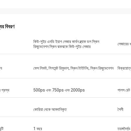
যের বিবরণ
কিউ-সুইচ এনডি ইয়াগ লেজার কার্বন ব্ল্যাক ডল স্কিন
লেজারের 
রিজুভেনেশন স্কিন ঝকঝকে কিউ-সুইচ লেজার
ট্য
ফেস লিফট, পিগমেন্ট রিমুভাল, স্কিন টাইটনিং, স্কিন রিজুভেনেশন
বিক্রয়োত
র প্রস্থ
500ps এবং 750ps এবং 2000ps
পালস রেট
কোরিয়া থেকে আমদানিকৃত
শৈলী
ন্টি
1 বছর
তরঙ্গদৈর্ঘ্য