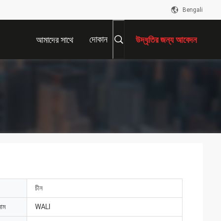
Bengali
দোকান
আমাদের সাথে
উদ্ধৃতির জন্য আবেদন
যোগাযোগ করুন
চীন
নাম
WALI