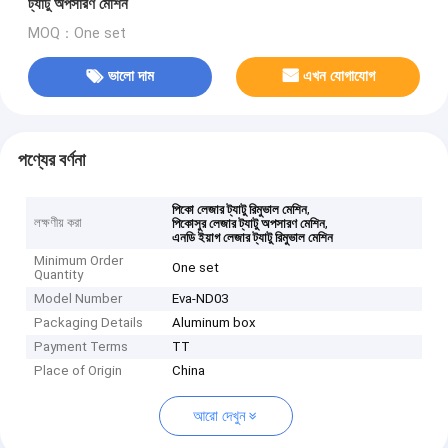
ট্যাটু অপসারণ মেশিন
MOQ：One set
ভালো দাম
এখন যোগাযোগ
পণ্যের বর্ণনা
,
পিকো লেজার ট্যাটু রিমুভাল মেশিন
লক্ষণীয় করা
,
পিকোসুর লেজার ট্যাটু অপসারণ মেশিন
এনডি ইয়াগ লেজার ট্যাটু রিমুভাল মেশিন
Minimum Order
One set
Quantity
Model Number
Eva-ND03
Packaging Details
Aluminum box
Payment Terms
TT
Place of Origin
China
আরো দেখুন